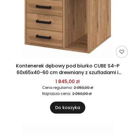
Kontenerek dębowy pod biurko CUBE S4-P
60x65x40-60 cm drewniany z szufladami i
miejscem na komputer
1 845,00 zł
Cena regularna:
2 050,00 zł
Najniższa cena:
2 050,00 zł
Do koszyka