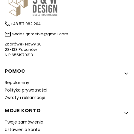
+48 517 982 204
swdesignmeble@gmail.com
Zborówek Nowy 30
28-133 Pacanów
NIP 6551979313
Linki w stopce
POMOC
Regulaminy
Polityka prywatności
Zwroty i reklamacje
MOJE KONTO
Twoje zamówienia
Ustawienia konta