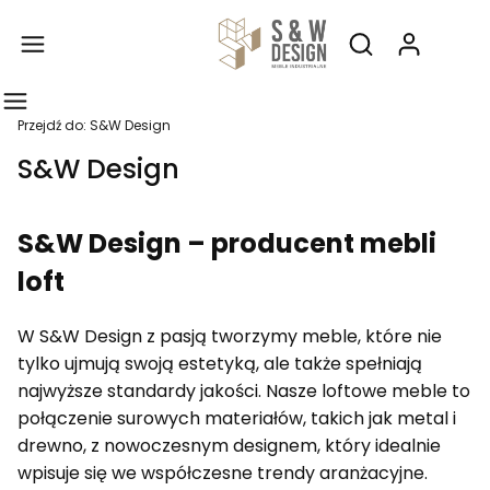
Produ
Otwórz wyszukiw
Przejdź do:
S&W Design
S&W Design
S&W Design – producent mebli
loft
W S&W Design z pasją tworzymy meble, które nie
tylko ujmują swoją estetyką, ale także spełniają
najwyższe standardy jakości. Nasze loftowe meble to
połączenie surowych materiałów, takich jak metal i
drewno, z nowoczesnym designem, który idealnie
wpisuje się we współczesne trendy aranżacyjne.