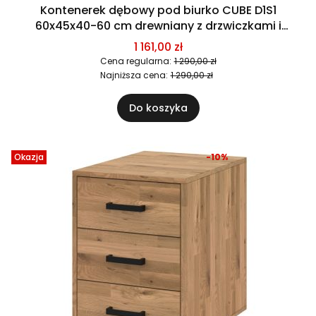
Kontenerek dębowy pod biurko CUBE D1S1
60x45x40-60 cm drewniany z drzwiczkami i
szufladą
1 161,00 zł
Cena regularna:
1 290,00 zł
Najniższa cena:
1 290,00 zł
Do koszyka
Okazja
-10%