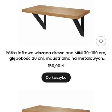
Półka loftowa wisząca drewniana MINI 30–160 cm,
głębokość 20 cm, industrialna na metalowych
uchwytach
150,00 zł
Do koszyka