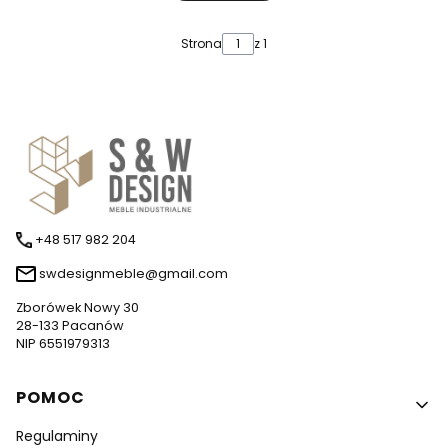
Strona
z 1
+48 517 982 204
swdesignmeble@gmail.com
Zborówek Nowy 30
28-133 Pacanów
NIP 6551979313
Linki w stopce
POMOC
Regulaminy