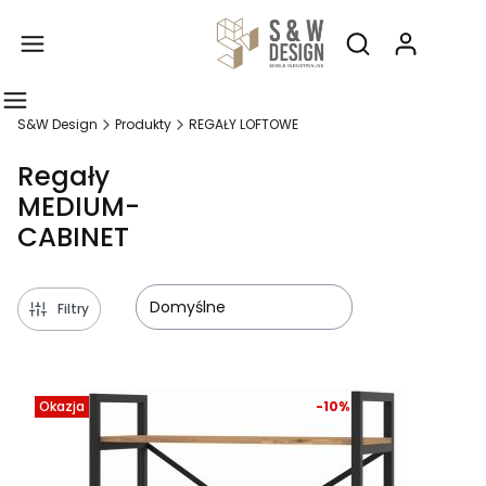
Produ
Otwórz wyszukiw
S&W Design
Produkty
REGAŁY LOFTOWE
Regały
MEDIUM-
CABINET
Domyślne
Filtry
Lista produktów
Okazja
-10%