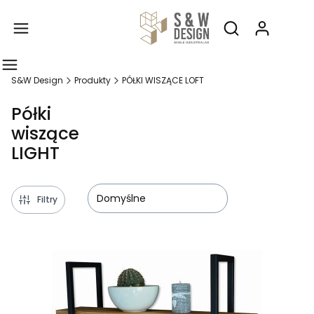
Produ
Otwórz wyszukiw
S&W Design
Produkty
PÓŁKI WISZĄCE LOFT
Półki
wiszące
LIGHT
Domyślne
Filtry
Lista produktów