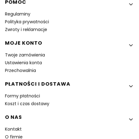
Linki w stopce
POMOC
Regulaminy
Polityka prywatności
Zwroty i reklamacje
MOJE KONTO
Twoje zamówienia
Ustawienia konta
Przechowalnia
PŁATNOŚCI I DOSTAWA
Formy płatności
Koszt i czas dostawy
O NAS
Kontakt
O firmie