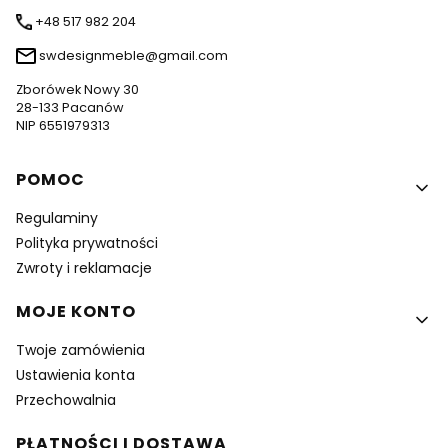
+48 517 982 204
swdesignmeble@gmail.com
Zborówek Nowy 30
28-133 Pacanów
NIP 6551979313
Linki w stopce
POMOC
Regulaminy
Polityka prywatności
Zwroty i reklamacje
MOJE KONTO
Twoje zamówienia
Ustawienia konta
Przechowalnia
PŁATNOŚCI I DOSTAWA