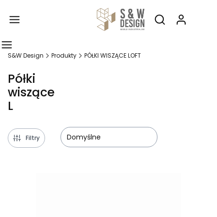
Produ
Otwórz wyszukiw
S&W Design
Produkty
PÓŁKI WISZĄCE LOFT
Półki
wiszące
L
Domyślne
Filtry
Lista produktów