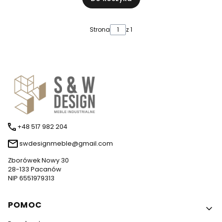
Strona
z 1
+48 517 982 204
swdesignmeble@gmail.com
Zborówek Nowy 30
28-133 Pacanów
NIP 6551979313
Linki w stopce
POMOC