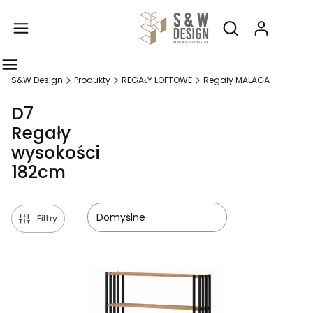
Produ
Otwórz wyszukiw
S&W Design
Produkty
REGAŁY LOFTOWE
Regały MALAGA
D7
Regały
wysokości
182cm
Domyślne
Filtry
Lista produktów