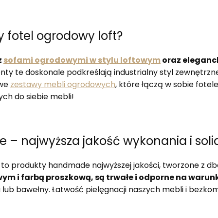
 fotel ogrodowy loft?
z
sofami ogrodowymi w stylu loftowym
oraz eleganc
nty te doskonale podkreślają industrialny styl zewnętrzn
owe
zestawy mebli ogrodowych
, które łączą w sobie fotele
ch do siebie mebli!
ce – najwyższa jakość wykonania i sol
EA to produkty handmade najwyższej jakości, tworzone z db
wym i farbą proszkową, są trwałe i odporne na warun
u lub bawełny. Łatwość pielęgnacji naszych mebli i bezk