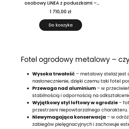
osobowy LINEA z poduszkami –
nowoczesny fotel na taras
1 710,00 zł
Do koszyka
Fotel ogrodowy metalowy – czy
Wysoka trwałość
– metalowy stelaż jest 
nasłonecznienie, dzięki czemu taki fotel p
Przewaga nad aluminium
– w przeciwień
stabilnością i odpornością na odkształce
Wyjątkowy styl loftowy w ogrodzie
– fo
przestrzeni niepowtarzalnego charakteru.
Niewymagająca konserwacja
– w odróż
zabiegów pielęgnacyjnych i zachowuje este