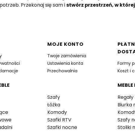
potrzeb. Przekonaj się sam i
stwórz przestrzeń, w które
w stopce
MOJE KONTO
PŁATN
DOST
y
Twoje zamówienia
rywatności
Ustawienia konta
Formy p
eklamacje
Przechowalnia
Koszt i 
EBLE
MEBLE
Szafy
Regały
Łóżka
Biurka
zące
Komody
Komody
awowe
Szafki RTV
Szafy 
adalni
Szafki nocne
Stoliki