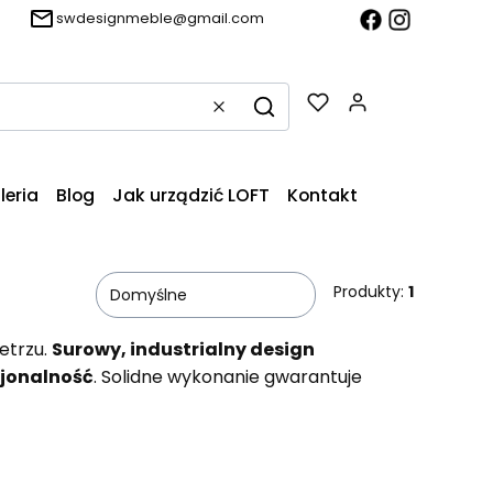
swdesignmeble@gmail.com
Produkty w k
Wyczyść
Szukaj
leria
Blog
Jak urządzić LOFT
Kontakt
Produkty:
1
Domyślne
etrzu.
Surowy, industrialny design
cjonalność
. Solidne wykonanie gwarantuje