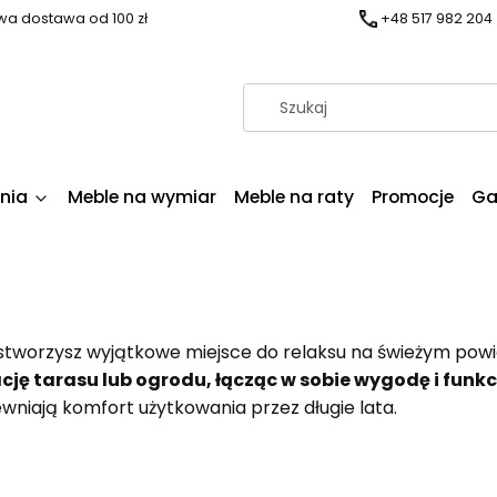
a dostawa od 100 zł
+48 517 982 204
nia
Meble na wymiar
Meble na raty
Promocje
Ga
 stworzysz wyjątkowe miejsce do relaksu na świeżym powi
ję tarasu lub ogrodu, łącząc w sobie wygodę i funk
niają komfort użytkowania przez długie lata.