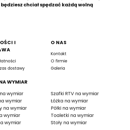
j będziesz chciał spędzać każdą wolną
OŚCI I
O NAS
AWA
Kontakt
łatności
O firmie
czas dostawy
Galeria
 NA WYMIAR
 na wymiar
Szafki RTV na wymiar
 na wymiar
Łóżka na wymiar
 na wymiar
Półki na wymiar
na wymiar
Toaletki na wymiar
 na wymiar
Stoły na wymiar