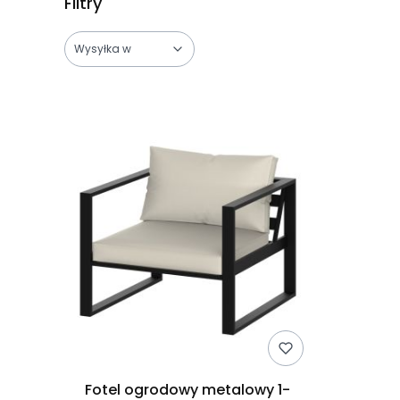
Filtry
Wysyłka w
Lista produktów
Koniec filtrów
Fotel ogrodowy metalowy 1-