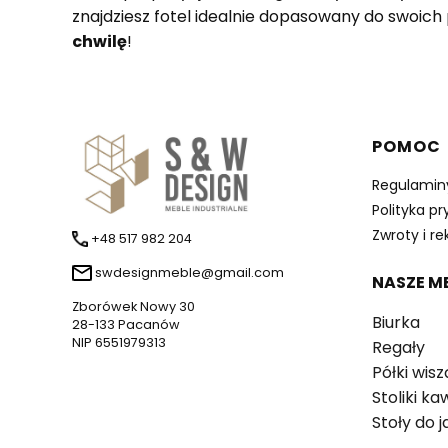
znajdziesz fotel idealnie dopasowany do swoich 
chwilę
!
Linki 
POMOC
Regulamin
Polityka p
Zwroty i r
+48 517 982 204
swdesignmeble@gmail.com
NASZE M
Zborówek Nowy 30
Biurka
28-133 Pacanów
NIP 6551979313
Regały
Półki wis
Stoliki k
Stoły do j