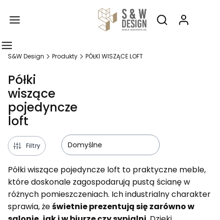
Produ
Otwórz wyszukiw
S&W Design
Produkty
PÓŁKI WISZĄCE LOFT
Półki
wiszące
pojedyncze
loft
Domyślne
Filtry
Półki wiszące pojedyncze loft to praktyczne meble,
które doskonale zagospodarują pustą ścianę w
różnych pomieszczeniach. Ich industrialny charakter
sprawia, że
świetnie prezentują się zarówno w
salonie, jak i w biurze czy sypialni
. Dzięki