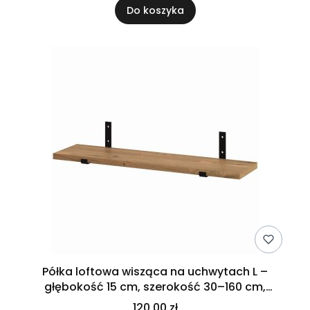
Do koszyka
Półka loftowa wisząca na uchwytach L –
głębokość 15 cm, szerokość 30–160 cm,
dębowa
120,00 zł