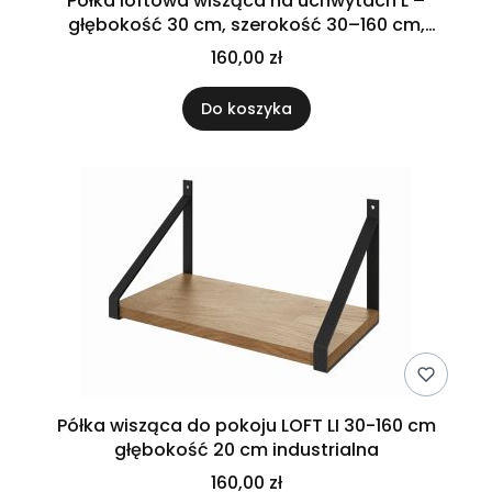
Półka loftowa wisząca na uchwytach L –
głębokość 30 cm, szerokość 30–160 cm,
dębowa
160,00 zł
Do koszyka
Półka wisząca do pokoju LOFT LI 30-160 cm
głębokość 20 cm industrialna
160,00 zł