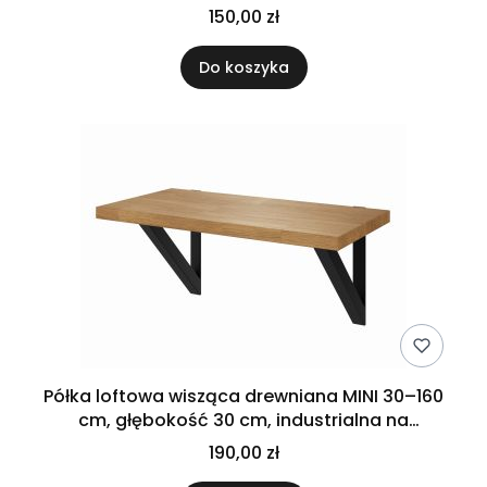
metalowych uchwytach
150,00 zł
Do koszyka
Półka loftowa wisząca drewniana MINI 30–160
cm, głębokość 30 cm, industrialna na
metalowych uchwytach
190,00 zł