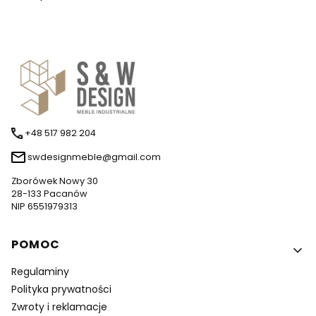
+48 517 982 204
swdesignmeble@gmail.com
Zborówek Nowy 30
28-133 Pacanów
NIP 6551979313
Linki w stopce
POMOC
Regulaminy
Polityka prywatności
Zwroty i reklamacje