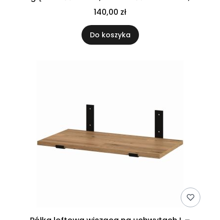
dębowa
140,00 zł
Do koszyka