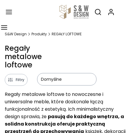
Produ
Otwórz wyszukiw
S&W Design
Produkty
REGAŁY LOFTOWE
Regały
metalowe
loftowe
Domyślne
Filtry
Regały metalowe loftowe to nowoczesne i
uniwersalne meble, które doskonale łączą
funkcjonalność z estetyką. Ich minimalistyczny
design sprawia, że
pasują do każdego wnętrza, a
solidna konstrukcja oferuje praktyczną
przestrzeń do przechowywania
książek, dekoracji