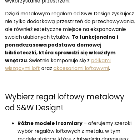
wykorzystanie przestrzeni.
Dzięki metalowym regałom od S&W Design zyskujesz
nie tylko dodatkową przestrzeń do przechowywania,
ale również estetyczne miejsce na eksponowanie
swoich ulubionych tytułów.
To funkcjonalna i
ponadczasowa podstawa domowej
biblioteczki, która sprawdzi się w każdym
wnętrzu
. Świetnie komponuje się z
półkami
wiszącymi loft
oraz
akcesoriami loftowymi
.
Wybierz regał loftowy metalowy
od S&W Design!
Różne modele i rozmiary
– oferujemy szeroki
wybór regałów loftowych z metalu, w tym
modele stojące, które z łatwością dopasujesz