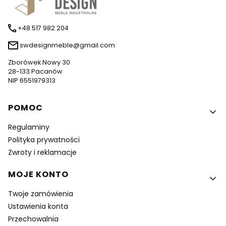
+48 517 982 204
swdesignmeble@gmail.com
Zborówek Nowy 30
28-133 Pacanów
NIP 6551979313
Linki w stopce
POMOC
Regulaminy
Polityka prywatności
Zwroty i reklamacje
MOJE KONTO
Twoje zamówienia
Ustawienia konta
Przechowalnia