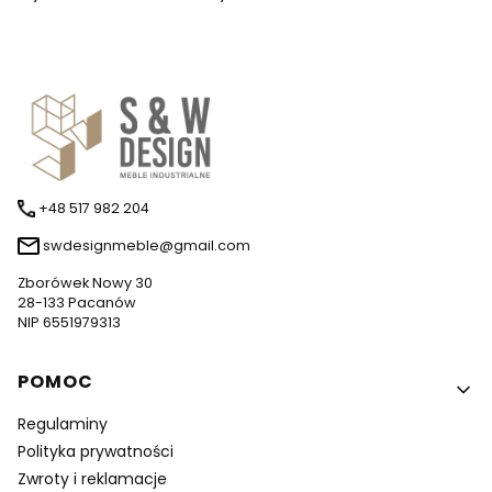
+48 517 982 204
swdesignmeble@gmail.com
Zborówek Nowy 30
28-133 Pacanów
NIP 6551979313
Linki w stopce
POMOC
Regulaminy
Polityka prywatności
Zwroty i reklamacje