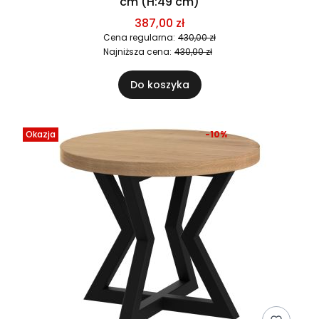
cm (H:49 cm)
387,00 zł
Cena regularna:
430,00 zł
Najniższa cena:
430,00 zł
Do koszyka
Okazja
-10%