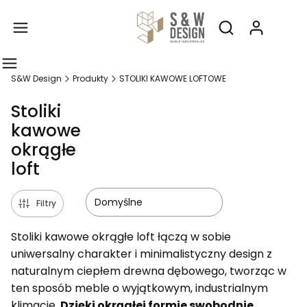
Produ
Otwórz wyszukiw
S&W Design
Produkty
STOLIKI KAWOWE LOFTOWE
Stoliki
kawowe
okrągłe
loft
Domyślne
Filtry
Stoliki kawowe okrągłe loft łączą w sobie
uniwersalny charakter i minimalistyczny design z
naturalnym ciepłem drewna dębowego, tworząc w
ten sposób meble o wyjątkowym, industrialnym
klimacie.
Dzięki okrągłej formie swobodnie