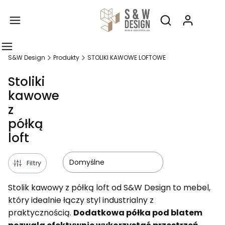
Produ
Otwórz wyszukiw
S&W Design
Produkty
STOLIKI KAWOWE LOFTOWE
Stoliki
kawowe
z
półką
loft
Domyślne
Filtry
Stolik kawowy z półką loft od S&W Design to mebel,
który idealnie łączy styl industrialny z
praktycznością.
Dodatkowa półka pod blatem