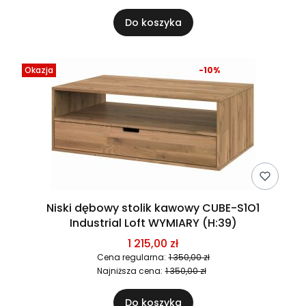
Do koszyka
Okazja
-10%
Niski dębowy stolik kawowy CUBE-S1O1
Industrial Loft WYMIARY (H:39)
1 215,00 zł
Cena regularna:
1 350,00 zł
Najniższa cena:
1 350,00 zł
Do koszyka