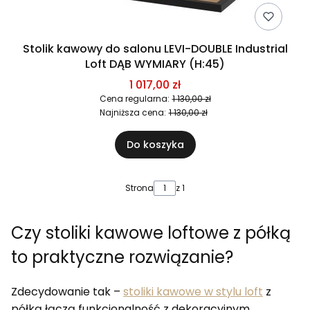
Stolik kawowy do salonu LEVI-DOUBLE Industrial
Loft DĄB WYMIARY (H:45)
1 017,00 zł
Cena regularna:
1 130,00 zł
Najniższa cena:
1 130,00 zł
Do koszyka
Strona
z 1
Czy stoliki kawowe loftowe z półką
to praktyczne rozwiązanie?
Zdecydowanie tak –
stoliki kawowe w stylu loft
z
półką łączą funkcjonalność z dekoracyjnym