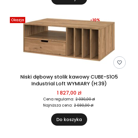
Okazja
-10%
Niski dębowy stolik kawowy CUBE-S1O5
Industrial Loft WYMIARY (H:39)
1 827,00 zł
Cena regularna:
2 030,00 zł
Najniższa cena:
2 030,00 zł
Do koszyka