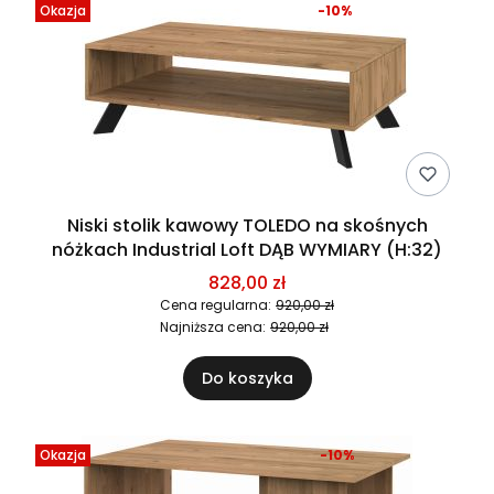
Okazja
-10%
Niski stolik kawowy TOLEDO na skośnych
nóżkach Industrial Loft DĄB WYMIARY (H:32)
828,00 zł
Cena regularna:
920,00 zł
Najniższa cena:
920,00 zł
Do koszyka
Okazja
-10%