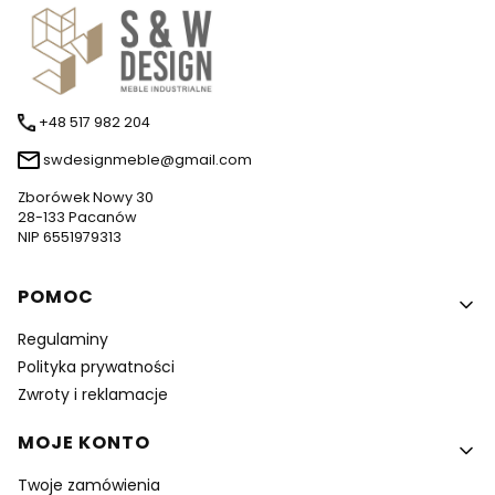
+48 517 982 204
swdesignmeble@gmail.com
Zborówek Nowy 30
28-133 Pacanów
NIP 6551979313
Linki w stopce
POMOC
Regulaminy
Polityka prywatności
Zwroty i reklamacje
MOJE KONTO
Twoje zamówienia