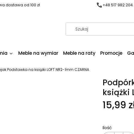
a dostawa od 100 zł
+48 517 982 204
nia
Meble na wymiar
Meble na raty
Promocje
Ga
ojak Podstawka na książki LOFT NR2-1mm CZARNA
Podpórk
książk
15,99 z
Ilość