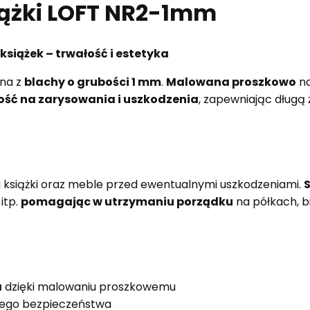
iążki LOFT NR2-1mm
iążek – trwałość i estetyka
na z
blachy o grubości 1 mm
.
Malowana proszkowo
na
ść na zarysowania i uszkodzenia
, zapewniając długą
 książki oraz meble przed ewentualnymi uszkodzeniami.
S
itp.
pomagając w utrzymaniu porządku
na półkach, bi
a
dzięki malowaniu proszkowemu
zego bezpieczeństwa