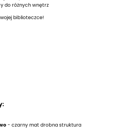
y do różnych wnętrz
swojej biblioteczce!
y:
owo
- czarny mat drobna struktura