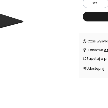
szt.
Czas wysyłki
Dostawa
od
Zapytaj o p
Udostępnij