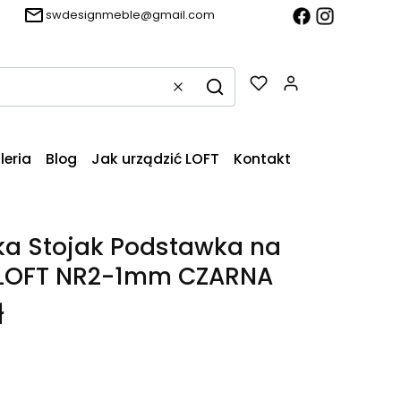
swdesignmeble@gmail.com
Produkty w k
Wyczyść
Szukaj
leria
Blog
Jak urządzić LOFT
Kontakt
a Stojak Podstawka na
i LOFT NR2-1mm CZARNA
ł