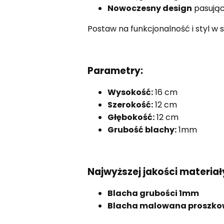
Nowoczesny design
pasując
Postaw na funkcjonalność i styl w 
Parametry:
Wysokość:
16 cm
Szerokość:
12 cm
Głębokość:
12 cm
Grubość blachy:
1mm
Najwyższej jakości materiał
Blacha grubości 1mm
Blacha malowana proszk