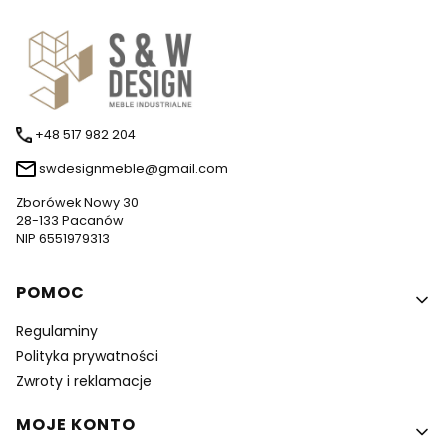
+48 517 982 204
swdesignmeble@gmail.com
Zborówek Nowy 30
28-133 Pacanów
NIP 6551979313
Linki w stopce
POMOC
Regulaminy
Polityka prywatności
Zwroty i reklamacje
MOJE KONTO