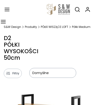
Produ
Otwórz wyszukiw
S&W Design
Produkty
PÓŁKI WISZĄCE LOFT
Półki Medium
D2
PÓŁKI
WYSOKOŚCI
50cm
Domyślne
Filtry
Lista produktów