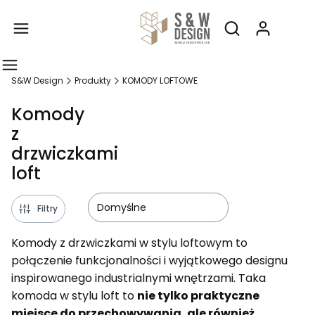
Produ
Otwórz wyszukiw
S&W Design
Produkty
KOMODY LOFTOWE
Komody
z
drzwiczkami
loft
Domyślne
Filtry
Komody z drzwiczkami w stylu loftowym to
połączenie funkcjonalności i wyjątkowego designu
inspirowanego industrialnymi wnętrzami. Taka
komoda w stylu loft to
nie tylko praktyczne
miejsce do przechowywania, ale również