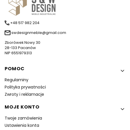
+48 517 982 204
swdesignmeble@gmail.com
Zborówek Nowy 30
28-133 Pacanów
NIP 6551979313
Linki w stopce
POMOC
Regulaminy
Polityka prywatności
Zwroty i reklamacje
MOJE KONTO
Twoje zamówienia
Ustawienia konta