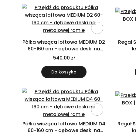
Półka wisząca loftowa MEDIUM D2
Regał S
60-160 cm - dębowe deski na
k
metalowej ramie
540,00 zł
Do koszyka
Półka wisząca loftowa MEDIUM D4
Regał S
60-160 cm - dębowe deski na
k