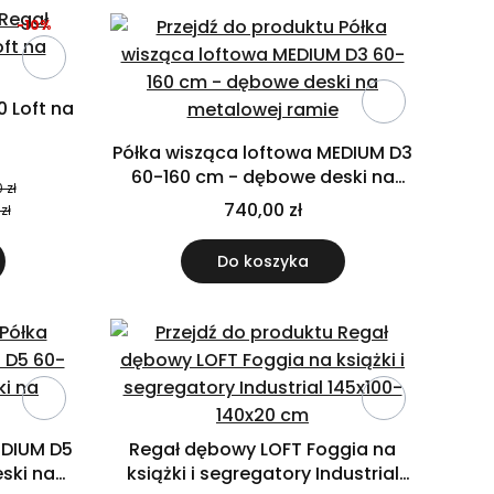
-10%
 Loft na
Półka wisząca loftowa MEDIUM D3
60-160 cm - dębowe deski na
 zł
metalowej ramie
740,00 zł
zł
Do koszyka
EDIUM D5
Regał dębowy LOFT Foggia na
ski na
książki i segregatory Industrial