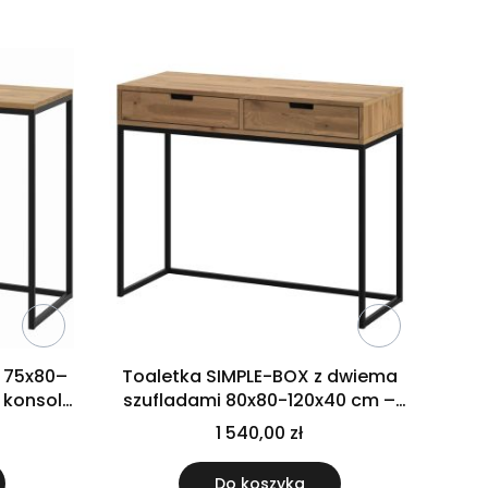
 75x80–
Toaletka SIMPLE-BOX z dwiema
 konsola
szufladami 80x80-120x40 cm –
nowoczesna konsola loft
1 540,00 zł
Do koszyka