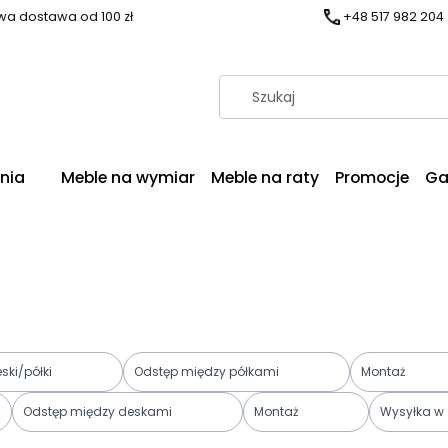
a dostawa od 100 zł
+48 517 982 204
nia
Meble na wymiar
Meble na raty
Promocje
Ga
ski/półki
Odstęp między półkami
Montaż
Odstęp między deskami
Montaż
Wysyłka w