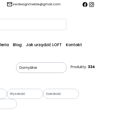
swdesignmeble@gmail.com
Produkty w k
Wyczyść
Szukaj
leria
Blog
Jak urządzić LOFT
Kontakt
Produkty:
334
Domyślne
Wysokość
Szerokość