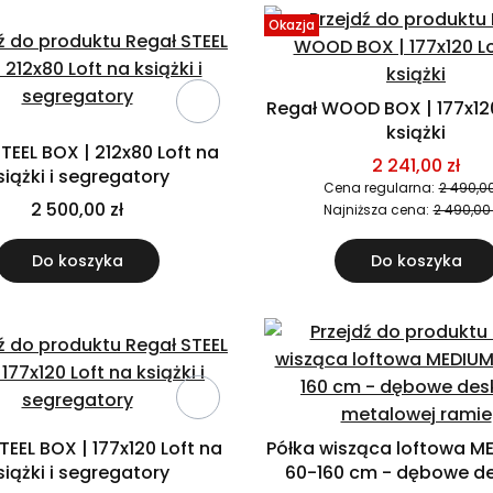
Okazja
Regał WOOD BOX | 177x120
książki
TEEL BOX | 212x80 Loft na
2 241,00 zł
siążki i segregatory
Cena regularna:
2 490,00
2 500,00 zł
Najniższa cena:
2 490,00 
Do koszyka
Do koszyka
TEEL BOX | 177x120 Loft na
Półka wisząca loftowa M
siążki i segregatory
60-160 cm - dębowe de