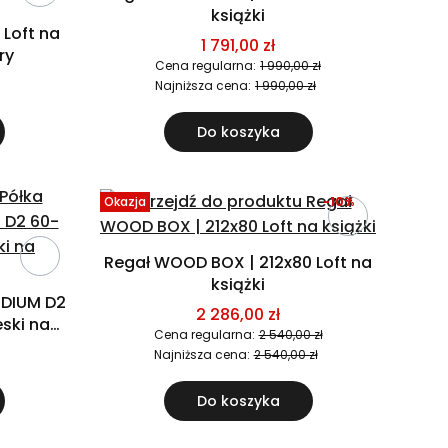
książki
 Loft na
1 791,00 zł
ry
Cena regularna:
1 990,00 zł
Najniższa cena:
1 990,00 zł
Do koszyka
Okazja
-10%
Regał WOOD BOX | 212x80 Loft na
książki
EDIUM D2
2 286,00 zł
ski na
Cena regularna:
2 540,00 zł
Najniższa cena:
2 540,00 zł
Do koszyka