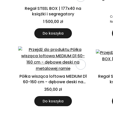
Regał STEEL BOX | 177x40 na
książki i segregatory
C
1 500,00 zł
N
Do koszyka
Półka wisząca loftowa MEDIUM D1
Regał S
60-160 cm - dębowe deski na
k
metalowej ramie
350,00 zł
Do koszyka