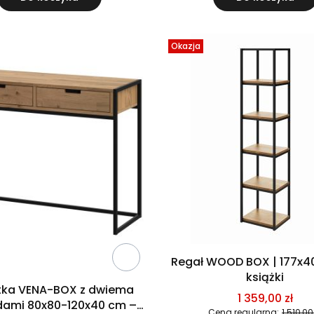
Okazja
Regał WOOD BOX | 177x40
książki
tka VENA-BOX z dwiema
1 359,00 zł
dami 80x80-120x40 cm –
Cena regularna:
1 510,00