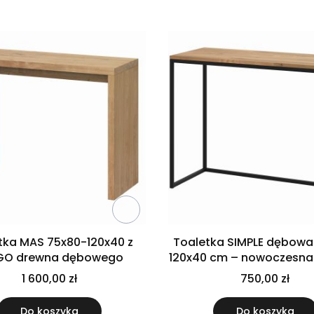
tka MAS 75x80-120x40 z
Toaletka SIMPLE dębowa
EGO drewna dębowego
120x40 cm – nowoczesna
loft
1 600,00 zł
750,00 zł
Do koszyka
Do koszyka