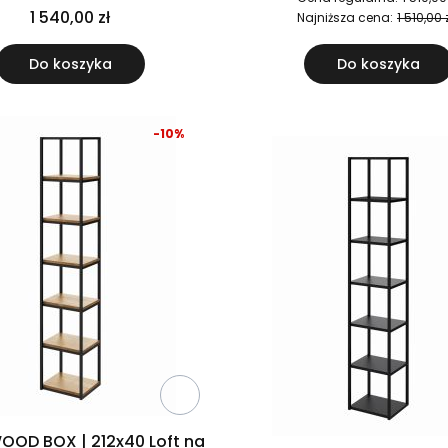
na metalowej konstrukcji
1 540,00 zł
Najniższa cena:
1 510,00 
Do koszyka
Do koszyka
-10%
OOD BOX | 212x40 Loft na