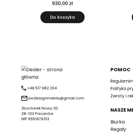
metalowej ramie
930,00 zł
Do koszyka
Linki 
POMOC
Regulamin
+48 517 982 204
Polityka p
Zwroty i r
swdesignmeble@gmail.com
Zborówek Nowy 30
NASZE M
28-133 Pacanów
NIP 6551979313
Biurka
Regały