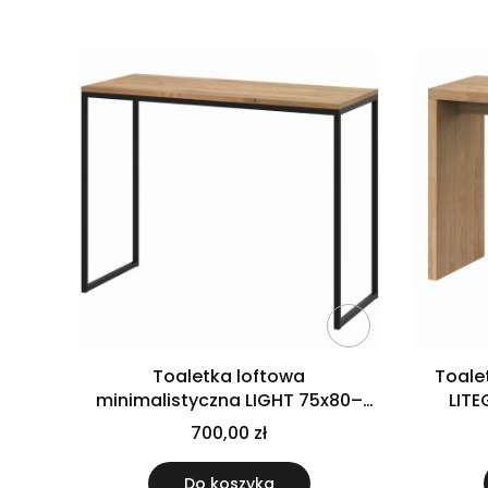
Lista produktów
Koniec filtrów
Toaletka loftowa
Toale
minimalistyczna LIGHT 75x80–
LIT
120x40 cm dąb i stal
700,00 zł
Do koszyka