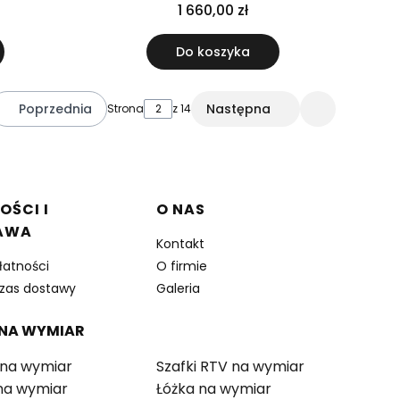
145x100-140x20 cm
1 660,00 zł
Do koszyka
Poprzednia
Następna
Strona
z 14
 do pierwszej strony z produktami
Przejdź do o
OŚCI I
O NAS
AWA
Kontakt
łatności
O firmie
czas dostawy
Galeria
 NA WYMIAR
 na wymiar
Szafki RTV na wymiar
 na wymiar
Łóżka na wymiar