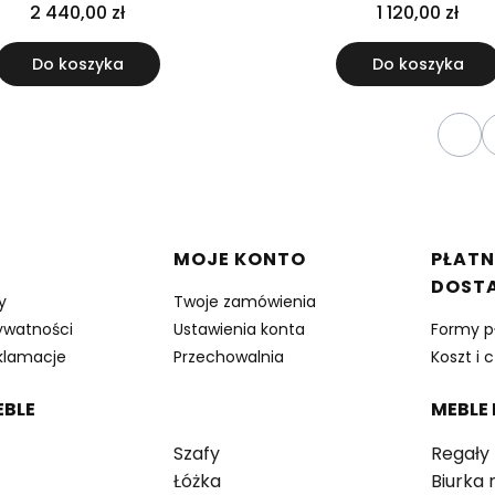
metalowej ramie
2 440,00 zł
1 120,00 zł
Do koszyka
Do koszyka
Wróć
w stopce
MOJE KONTO
PŁATN
DOST
y
Twoje zamówienia
rywatności
Ustawienia konta
Formy p
eklamacje
Przechowalnia
Koszt i 
EBLE
MEBLE
Szafy
Regały
Łóżka
Biurka