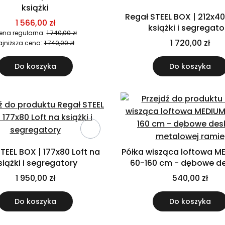
książki
Regał STEEL BOX | 212x40
1 566,00 zł
książki i segregato
ena regularna:
1 740,00 zł
1 720,00 zł
ajniższa cena:
1 740,00 zł
Do koszyka
Do koszyka
TEEL BOX | 177x80 Loft na
Półka wisząca loftowa M
siążki i segregatory
60-160 cm - dębowe de
metalowej ramie
1 950,00 zł
540,00 zł
Do koszyka
Do koszyka