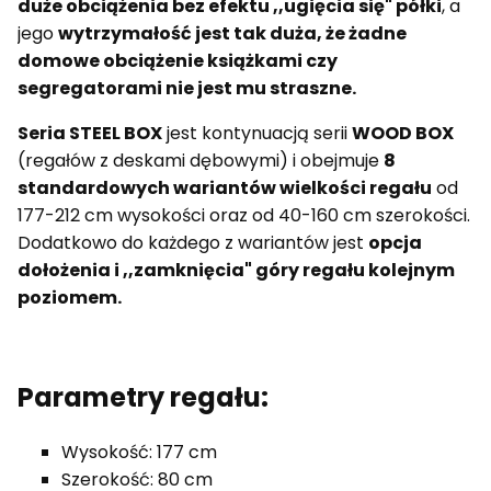
duże obciążenia bez efektu ,,ugięcia się" półki
, a
jego
wytrzymałość jest tak duża, że żadne
domowe obciążenie książkami czy
segregatorami nie jest mu straszne.
Seria STEEL BOX
jest kontynuacją serii
WOOD BOX
(regałów z deskami dębowymi) i obejmuje
8
standardowych wariantów wielkości regału
od
177-212 cm wysokości oraz od 40-160 cm szerokości.
Dodatkowo do każdego z wariantów jest
opcja
dołożenia i ,,zamknięcia" góry regału kolejnym
poziomem.
Parametry regału:
Wysokość: 177 cm
Szerokość: 80 cm