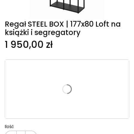
Regał STEEL BOX | 177x80 Loft na
książki i segregatory
1 950,00 zł
Wybierz wariant produktu:
Poszczególne warianty mogą różnić się ceną
Blacha zamykająca górę regał
(+140,00 zł)
Opcjonalne
Usługa wniesienia produktu
(+150,00 zł)
Opcjonalne
Ilość