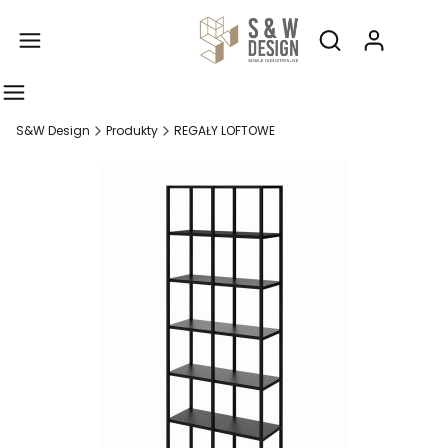
Produ
Otwórz wyszukiw
S&W Design
Produkty
REGAŁY LOFTOWE