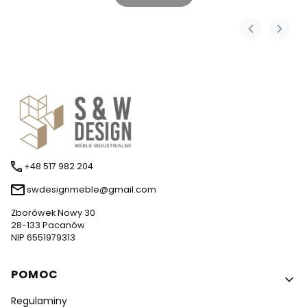
+48 517 982 204
swdesignmeble@gmail.com
Zborówek Nowy 30
28-133 Pacanów
NIP 6551979313
Linki w stopce
POMOC
Regulaminy