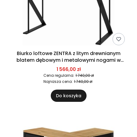
Biurko loftowe ZENTRA z litym drewnianym
blatem dębowym i metalowymi nogami w
kształcie Z
1 566,00 zł
Cena regularna:
1 740,00 zł
Najniższa cena:
1 740,00 zł
Do koszyka