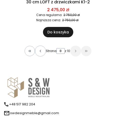
30 cm LOFT z drzwiczkami K1-2
2 475,00 zł
Cena regularna:
2 750,00 zł
Najniższa cena:
2 750,00 zł
Do koszyka
Strona
z 10
Wróć do pierwszej strony z produktami
Przejdź do osta
+48 517 982 204
swdesignmeble@gmail.com