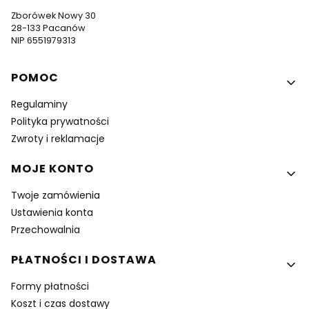
Zborówek Nowy 30
28-133 Pacanów
NIP 6551979313
Linki w stopce
POMOC
Regulaminy
Polityka prywatności
Zwroty i reklamacje
MOJE KONTO
Twoje zamówienia
Ustawienia konta
Przechowalnia
PŁATNOŚCI I DOSTAWA
Formy płatności
Koszt i czas dostawy