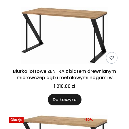
Biurko loftowe ZENTRA z blatem drewnianym
microwczep dąb i metalowymi nogami w
kształcie Z
1 210,00 zł
Do koszyka
Okazja
-10%