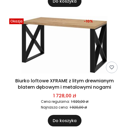
Do koszyka
Okazja
-10%
Biurko loftowe XFRAME z litym drewnianym
blatem dębowym i metalowymi nogami
1 728,00 zł
Cena regularna:
1 920,00 zł
Najniższa cena:
1 920,00 zł
Do koszyka