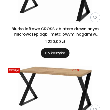
Biurko loftowe CROSS z blatem drewnianym
microwczep dąb i metalowymi nogami w
kształcie X
1 220,00 zł
Do koszyka
Okazja
-10%