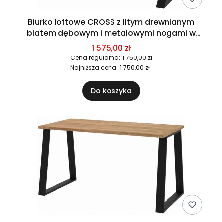
Biurko loftowe CROSS z litym drewnianym
blatem dębowym i metalowymi nogami w
kształcie X
1 575,00 zł
Cena regularna:
1 750,00 zł
Najniższa cena:
1 750,00 zł
Do koszyka