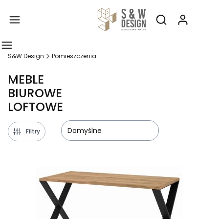
Produ
Otwórz wyszukiw
S&W Design
Pomieszczenia
MEBLE
BIUROWE
LOFTOWE
Domyślne
Filtry
Lista produktów