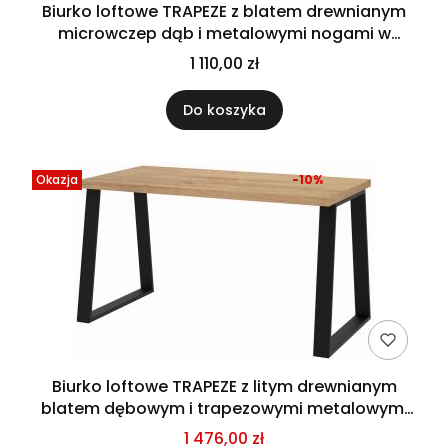
Biurko loftowe TRAPEZE z blatem drewnianym
microwczep dąb i metalowymi nogami w
kształcie trapezu
1 110,00 zł
Do koszyka
Okazja
-10%
Biurko loftowe TRAPEZE z litym drewnianym
blatem dębowym i trapezowymi metalowymi
nogami
1 476,00 zł