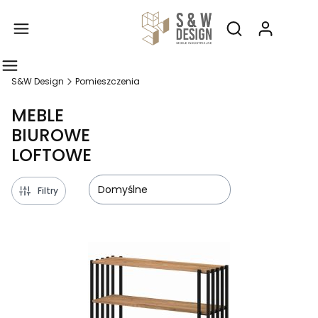
Produ
Otwórz wyszukiw
S&W Design
Pomieszczenia
MEBLE
BIUROWE
LOFTOWE
Domyślne
Filtry
Lista produktów