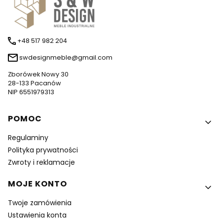
+48 517 982 204
swdesignmeble@gmail.com
Zborówek Nowy 30
28-133 Pacanów
NIP 6551979313
Linki w stopce
POMOC
Regulaminy
Polityka prywatności
Zwroty i reklamacje
MOJE KONTO
Twoje zamówienia
Ustawienia konta