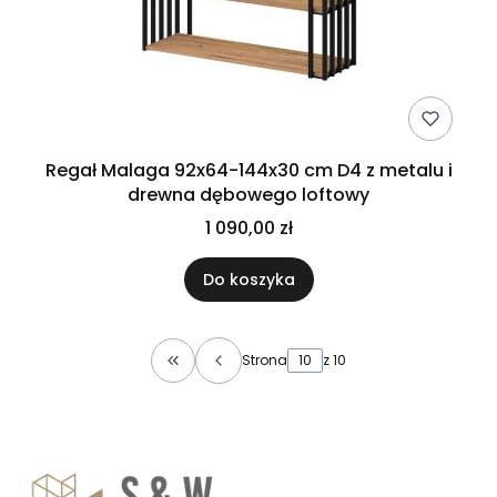
Regał Malaga 92x64-144x30 cm D4 z metalu i
drewna dębowego loftowy
1 090,00 zł
Do koszyka
Strona
z 10
Wróć do pierwszej strony z produktami