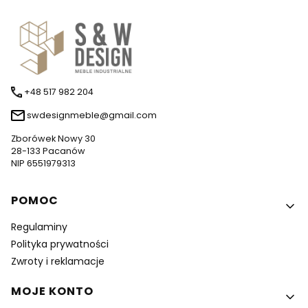
+48 517 982 204
swdesignmeble@gmail.com
Zborówek Nowy 30
28-133 Pacanów
NIP 6551979313
Linki w stopce
POMOC
Regulaminy
Polityka prywatności
Zwroty i reklamacje
MOJE KONTO