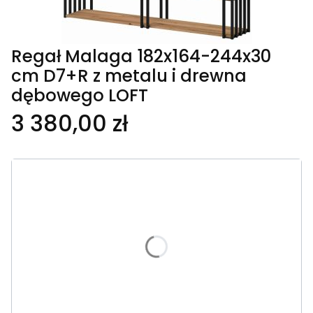
Regał Malaga 182x164-244x30
cm D7+R z metalu i drewna
dębowego LOFT
3 380,00 zł
Wybierz wariant produktu:
Poszczególne warianty mogą różnić się ceną
*
Szerokość regału
Wybierz wariant
*
Wybarwienie desek dębowych
Wybierz wariant