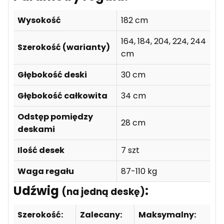
Wysokość
182 cm
164, 184, 204, 224, 244
Szerokość (warianty)
cm
Głębokość deski
30 cm
Głębokość całkowita
34 cm
Odstęp pomiędzy
28 cm
deskami
Ilość desek
7 szt
Waga regału
87-110 kg
Udźwig
:
(na jedną deskę)
Szerokość:
Zalecany:
Maksymalny: