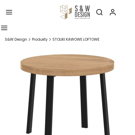
Produ
Otwórz wyszukiw
S&W Design
Produkty
STOLIKI KAWOWE LOFTOWE