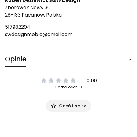
Ruben Desiewicz S&W Design
Zborówek Nowy 30
28-133 Pacanów, Polska
517982204
swdesignmeble@gmail.com
Opinie
0.00
Liczba ocen: 0
Oceń i opisz