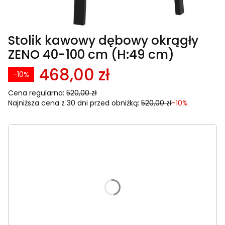
Stolik kawowy dębowy okrągły
ZENO 40-100 cm (H:49 cm)
468,00 zł
-10%
Cena regularna:
520,00 zł
Najniższa cena z 30 dni przed obniżką:
520,00 zł
-10%
Wybierz wariant produktu:
Poszczególne warianty mogą różnić się ceną
*
Średnica blatu stolika
Wybierz wariant
*
Wybarwienie drewna