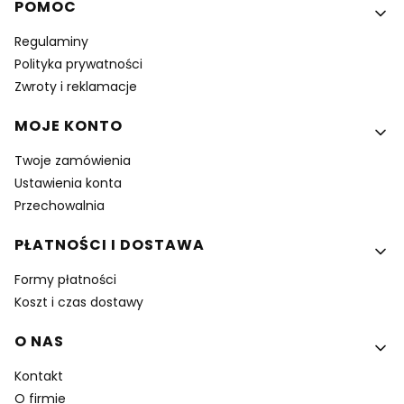
Linki w stopce
POMOC
Regulaminy
Polityka prywatności
Zwroty i reklamacje
MOJE KONTO
Twoje zamówienia
Ustawienia konta
Przechowalnia
PŁATNOŚCI I DOSTAWA
Formy płatności
Koszt i czas dostawy
O NAS
Kontakt
O firmie