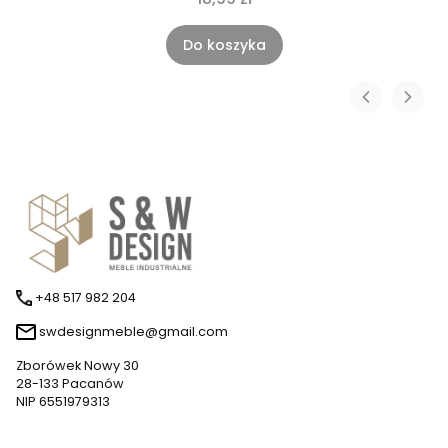
Do koszyka
+48 517 982 204
swdesignmeble@gmail.com
Zborówek Nowy 30
28-133 Pacanów
NIP 6551979313