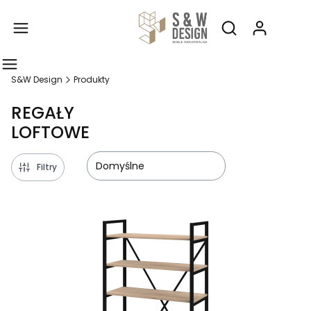
Produ
Otwórz wyszukiw
S&W Design
Produkty
REGAŁY
LOFTOWE
Domyślne
Filtry
Lista produktów