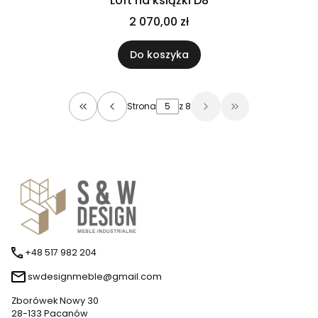
Loft na książki D8
2 070,00 zł
Do koszyka
Strona
z 8
Wróć do pierwszej strony z produktami
Przejdź do ostat
+48 517 982 204
swdesignmeble@gmail.com
Zborówek Nowy 30
28-133 Pacanów