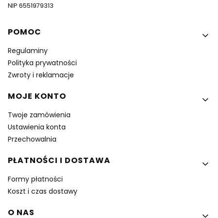
NIP 6551979313
Linki w stopce
POMOC
Regulaminy
Polityka prywatności
Zwroty i reklamacje
MOJE KONTO
Twoje zamówienia
Ustawienia konta
Przechowalnia
PŁATNOŚCI I DOSTAWA
Formy płatności
Koszt i czas dostawy
O NAS