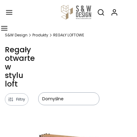
Produ
Otwórz wyszukiw
S&W Design
Produkty
REGAŁY LOFTOWE
Regały
otwarte
w
stylu
loft
Domyślne
Filtry
Lista produktów