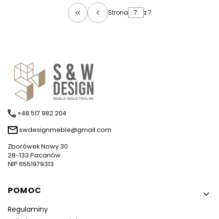
Strona
z 7
Wróć do pierwszej strony z produktami
+48 517 982 204
swdesignmeble@gmail.com
Zborówek Nowy 30
28-133 Pacanów
NIP 6551979313
Linki w stopce
POMOC
Regulaminy