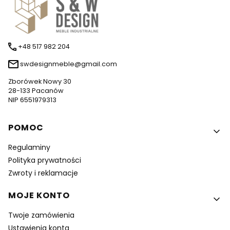
+48 517 982 204
swdesignmeble@gmail.com
Zborówek Nowy 30
28-133 Pacanów
NIP 6551979313
Linki w stopce
POMOC
Regulaminy
Polityka prywatności
Zwroty i reklamacje
MOJE KONTO
Twoje zamówienia
Ustawienia konta