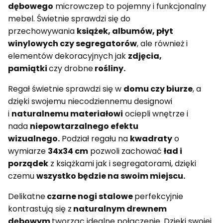
dębowego
microwczep to pojemny i funkcjonalny
mebel. Świetnie sprawdzi się do
przechowywania
książek, albumów, płyt
winylowych czy segregatorów
, ale również i
elementów dekoracyjnych jak
zdjęcia,
pamiątki
czy drobne
rośliny.
Regał świetnie sprawdzi się w
domu czy biurze
, a
dzięki swojemu niecodziennemu designowi
i
naturalnemu materiałowi
ociepli wnętrze i
nada
niepowtarzalnego efektu
wizualnego.
Podział regału na
kwadraty
o
wymiarze
34x34 cm
pozwoli zachować
ład i
porządek
z książkami jak i segregatorami, dzięki
czemu
wszystko będzie na swoim miejscu.
Delikatne
c
zarne nogi stalowe
perfekcyjnie
kontrastują się z
naturalnym drewnem
dębowym
tworząc idealne połączenie. Dzięki swojej