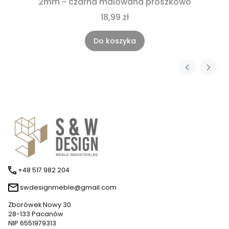
2mm - czarna malowana proszkowo
18,99 zł
Do koszyka
+48 517 982 204
swdesignmeble@gmail.com
Zborówek Nowy 30
28-133 Pacanów
NIP 6551979313