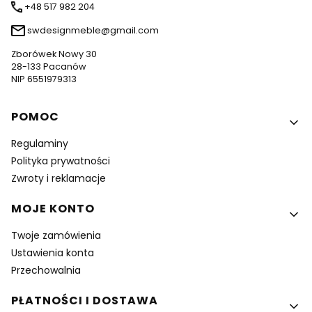
+48 517 982 204
swdesignmeble@gmail.com
Zborówek Nowy 30
28-133 Pacanów
NIP 6551979313
Linki w stopce
POMOC
Regulaminy
Polityka prywatności
Zwroty i reklamacje
MOJE KONTO
Twoje zamówienia
Ustawienia konta
Przechowalnia
PŁATNOŚCI I DOSTAWA