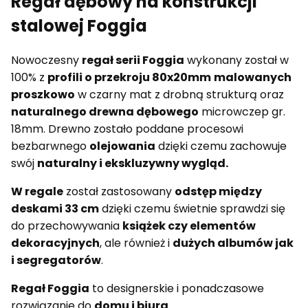
Regał dębowy na konstrukcji
stalowej Foggia
Nowoczesny
regał serii Foggia
wykonany został w
100% z
profili o przekroju 80x20mm
malowanych
proszkowo
w czarny mat z drobną strukturą oraz
naturalnego drewna dębowego
microwczep gr.
18mm. Drewno zostało poddane procesowi
bezbarwnego
olejowania
dzięki czemu zachowuje
swój
naturalny i ekskluzywny wygląd.
W regale
został zastosowany
odstęp między
deskami 33 cm
dzięki czemu świetnie sprawdzi się
do przechowywania
książek czy elementów
dekoracyjnych
, ale również i
dużych albumów jak
i segregatorów
.
Regał Foggia
to designerskie i ponadczasowe
rozwiązanie do
domu i biura
.