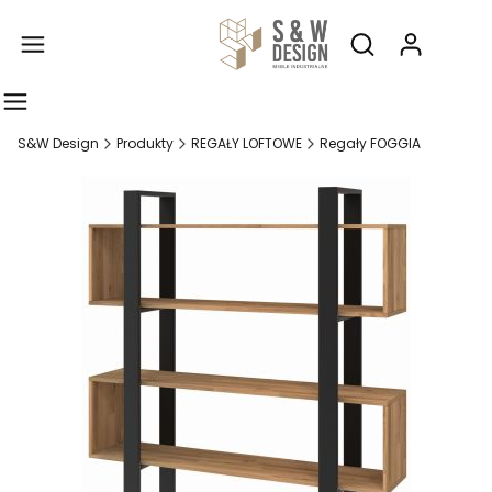
Produ
Otwórz wyszukiw
S&W Design
Produkty
REGAŁY LOFTOWE
Regały FOGGIA