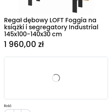
Regał dębowy LOFT Foggia na
książki i segregatory Industrial
145x100-140x30 cm
1 960,00 zł
Wybierz wariant produktu:
Poszczególne warianty mogą różnić się ceną
*
Szerokość
Wybierz wariant
Ilość