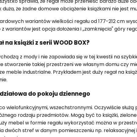
ystko sprawia, że regał może przenieść bardzo duże obcią
k duża, że żadne domowe obciążenie książkami nie jest m
rdowych wariantów wielkości regału od 177-212 cm wys
z wariantów jest opcja dołożenia i ,,zamknięcia" góry re
ł na książki z serii WOOD BOX?
wychodzą z mody i nie zapowiada się w tej kwestii na szyb
 że stworzenie takiej przestrzeni we własnym domu czy mi
meble industrialne. Przykładem jest duży regał na książk
nie.
a działowa do pokoju dziennego
co wielofunkcyjnymi, wszechstronnymi. Oczywiście służą
ego rodzaju przedmiotów. Mogą być to książki, zielone roś
duży mebel w formie regału wykorzystać można w przestr
ia dwóch stref w danym pomieszczeniu np. relaksacyjnej i