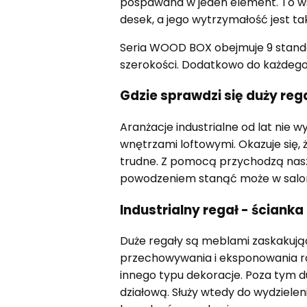
pospawana w jeden element. To wsz
desek, a jego wytrzymałość jest ta
Seria WOOD BOX obejmuje 9 standa
szerokości. Dodatkowo do każdego 
Gdzie sprawdzi się duży rega
Aranżacje industrialne od lat nie 
wnętrzami loftowymi. Okazuje się,
trudne. Z pomocą przychodzą nasze 
powodzeniem stanąć może w salo
Industrialny regał - ściank
Duże regały są meblami zaskakują
przechowywania i eksponowania różn
innego typu dekoracje. Poza tym 
działową. Służy wtedy do wydzielen