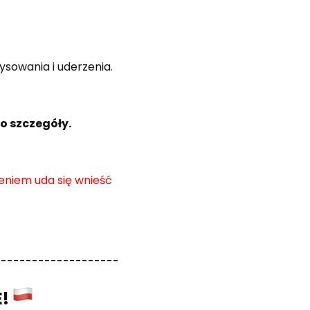
sowania i uderzenia.
.
o szczegóły.
eniem uda się wnieść
--------------------
E!