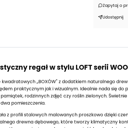
Zapytaj o p
Udostępnij
tyczny regał w stylu LOFT serii WO
ie kwadratowych ,,BOXÓW" z dodatkiem naturalnego drew
ędem praktycznym jak i wizualnym. Idealnie nada się d
 pamiątek, rodzinnych zdjęć czy roślin zielonych. Świetni
a dwa pomieszczenia.
ła z profili stalowych malowanych proszkowo dzięki cze
ralnego drewna dębowego, które tworzy klimatyczny kontr