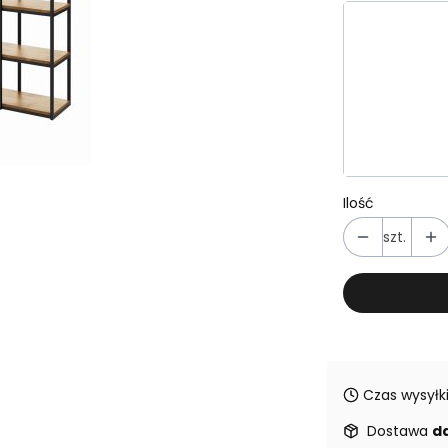
Wybierz wa
Poszczególn
Deska za
Usługa wn
Ilość
szt.
Czas wysyłki
Dostawa
d