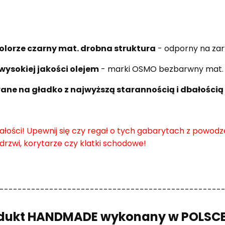
lorze czarny mat. drobna struktura
- odporny na zary
ysokiej jakości olejem
- marki OSMO bezbarwny mat
ane na gładko z najwyższą starannością i dbałością 
ałości!
Upewnij się czy regał o tych gabarytach z powodz
drzwi, korytarze czy klatki schodowe!
-------------------------------------------------
dukt HANDMADE wykonany w POLSC