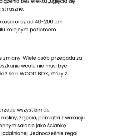
żenia bez efektu ,,ugięcia się"
u straszne.
okości oraz od 40-200 cm
gału kolejnym poziomem.
kie zmiany. Wiele osób przepada za
eszkaniu wcale nie musi być
i z serii WOOD BOX, który z
 przede wszystkim do
liny, zdjęcia, pamiątki z wakacji i
onnym salonie jako ściankę
 jadalnianej. Jednocześnie regał