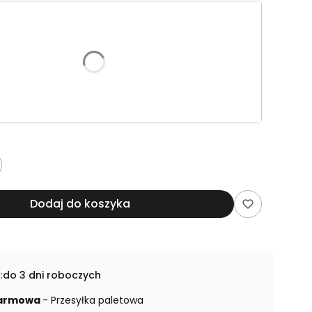
riant produktu:
e warianty mogą różnić się ceną
mykająca górę reału
(+260,00 zł)
Opcjonalne
iesienia produktu
(+200,00 zł)
Opcjonalne
Dodaj do koszyka
:
do 3 dni roboczych
armowa
- Przesyłka paletowa