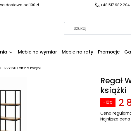
a dostawa od 100 zł
+48 517 982 204
nia
Meble na wymiar
Meble na raty
Promocje
Ga
 177x160 Loft na książki
Regał W
książki
2 8
-10%
Cena regularna
Najniższa cena 