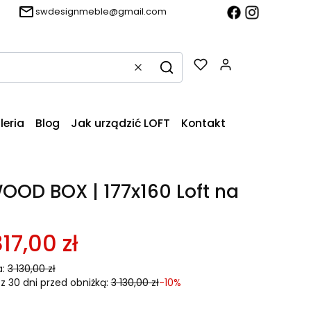
swdesignmeble@gmail.com
Produkty w k
Wyczyść
Szukaj
leria
Blog
Jak urządzić LOFT
Kontakt
OOD BOX | 177x160 Loft na
17,00 zł
:
3 130,00 zł
z 30 dni przed obniżką:
3 130,00 zł
-10%