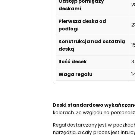
Odstęp pomiędzy
2
deskami
Pierwsza deska od
2
podłogi
Konstrukcja nad ostatnią
1
deską
Ilość desek
3
Waga regału
1
Deski standardowo wykańczan
kolorach. Ze względu na personaliz
Regał dostarczany jest w paczkach 
narzędzia, a cały proces jest intui