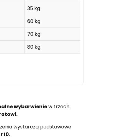
35 kg
60 kg
70 kg
80 kg
nalne wybarwienie
w trzech
rotowi.
łożenia wystarczą podstawowe
 10.