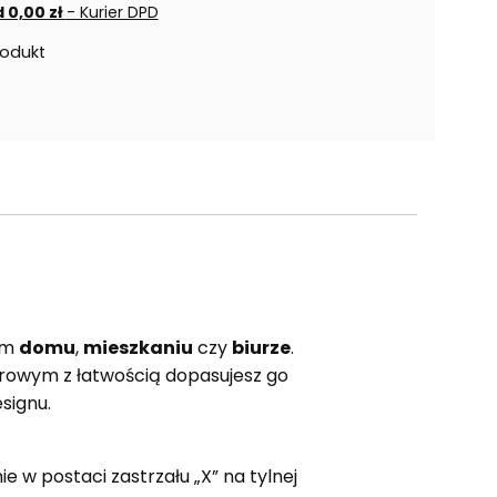
 0,00 zł
- Kurier DPD
rodukt
ym
domu
,
mieszkaniu
czy
biurze
.
iarowym z łatwością dopasujesz go
signu.
w postaci zastrzału „X” na tylnej