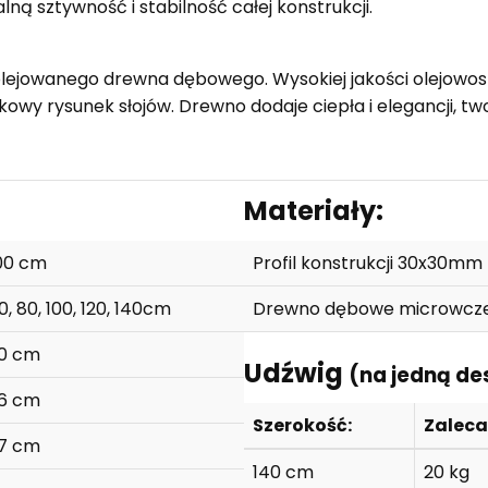
ą sztywność i stabilność całej konstrukcji.
olejowanego drewna dębowego. Wysokiej jakości olejowos
tkowy rysunek słojów. Drewno dodaje ciepła i elegancji, t
Materiały:
00 cm
Profil konstrukcji 30x30m
0, 80, 100, 120, 140cm
Drewno dębowe microwczep
0 cm
Udźwig
(na jedną de
6 cm
Szerokość:
Zaleca
7 cm
140 cm
20 kg