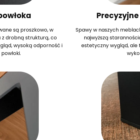
powłoka
Precyzyjne
wane są proszkowo, w
Spawy w naszych meblach 
 drobną strukturą, co
najwyższą starannością
ląd, wysoką odporność i
estetyczny wygląd, ale 
 powłoki.
wyko