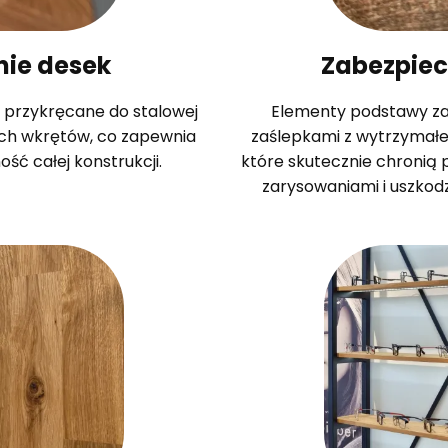
ie desek
Zabezpiec
ą przykręcane do stalowej
Elementy podstawy z
h wkrętów, co zapewnia
zaślepkami z wytrzymał
ość całej konstrukcji.
które skutecznie chronią 
zarysowaniami i uszko