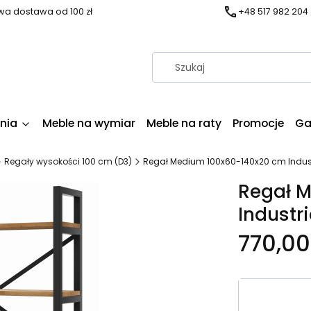
a dostawa od 100 zł
+48 517 982 204
nia
Meble na wymiar
Meble na raty
Promocje
Ga
Regały wysokości 100 cm (D3)
Regał Medium 100x60-140x20 cm Industri
Regał 
Industri
770,00 
Wybierz wa