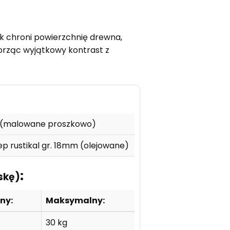
k chroni powierzchnię drewna,
worząc wyjątkowy kontrast z
m (malowane proszkowo)
 rustikal gr. 18mm (olejowane)
:
skę)
ny:
Maksymalny:
30 kg