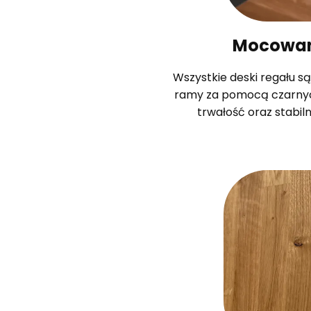
Mocowan
Wszystkie deski regału s
ramy za pomocą czarnyc
trwałość oraz stabiln