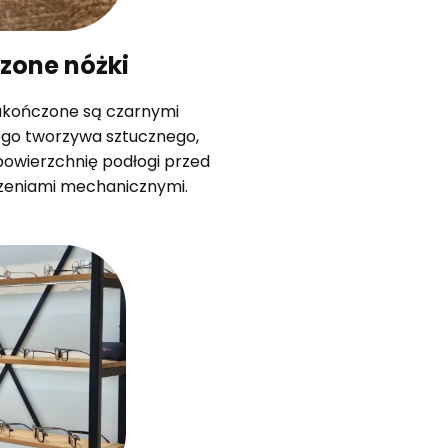
zone nóżki
akończone są czarnymi
ego tworzywa sztucznego,
powierzchnię podłogi przed
dzeniami mechanicznymi.