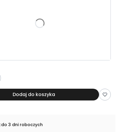
e warianty mogą różnić się ceną
riant
ie desek dębowych
riant
Dodaj do koszyka
:
do 3 dni roboczych