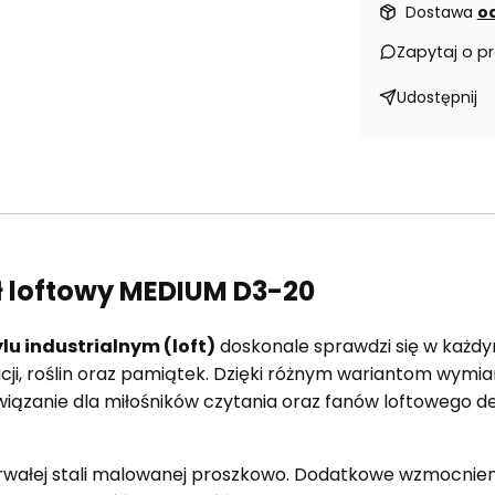
Dostawa
od
Zapytaj o p
Udostępnij
ł loftowy MEDIUM D3-20
ylu industrialnym (loft)
doskonale sprawdzi się w każd
racji, roślin oraz pamiątek. Dzięki różnym wariantom wym
wiązanie dla miłośników czytania oraz fanów loftowego de
wałej stali malowanej proszkowo. Dodatkowe wzmocnienie 