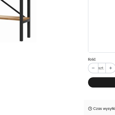
Poszczególn
*
Szerokość
Wybierz wa
*
Wybarwien
Wybierz wa
Ilość
szt.
Czas wysyłki