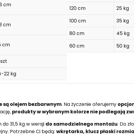
8 cm
120 cm
25 kg
100 cm
35 kg
3 cm
80 cm
45 kg
5 cm
60 cm
50 kg
 szt
4-22 kg
e są olejem bezbarwnym
. Na życzenie oferujemy
opcjo
ację,
produkty w wybranym kolorze nie podlegają zw
do 31,5 kg w wersji
do samodzielnego montażu
. Do z
cyjny. Potrzebne Ci będą:
wkrętarka, klucz płaski rozmiar