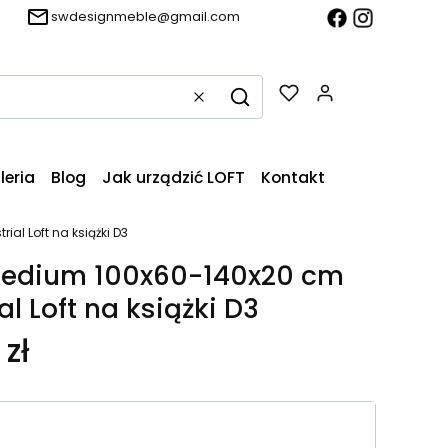
swdesignmeble@gmail.com
Produkty w k
Wyczyść
Szukaj
leria
Blog
Jak urządzić LOFT
Kontakt
al Loft na książki D3
Medium 100x60-140x20 cm
al Loft na książki D3
zł
riant produktu: