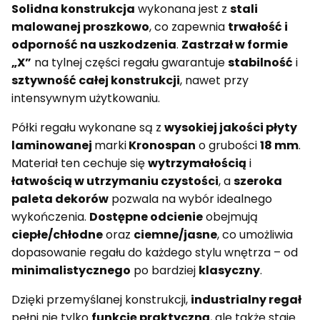
Solidna konstrukcja
wykonana jest z
stali
malowanej proszkowo
, co zapewnia
trwałość i
odporność na uszkodzenia
.
Zastrzał w formie
„X”
na tylnej części regału gwarantuje
stabilność
i
sztywność całej konstrukcji
, nawet przy
intensywnym użytkowaniu.
Półki regału wykonane są z
wysokiej jakości płyty
laminowanej
marki
Kronospan
o grubości
18 mm
.
Materiał ten cechuje się
wytrzymałością
i
łatwością w utrzymaniu czystości
, a
szeroka
paleta dekorów
pozwala na wybór idealnego
wykończenia.
Dostępne odcienie
obejmują
ciepłe/chłodne
oraz
ciemne/jasne
, co umożliwia
dopasowanie regału do każdego stylu wnętrza – od
minimalistycznego
po bardziej
klasyczny
.
Dzięki przemyślanej konstrukcji,
industrialny regał
pełni nie tylko
funkcję praktyczną
, ale także staje