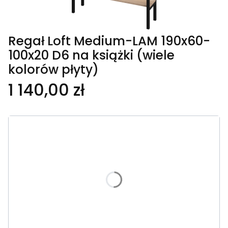
Regał Loft Medium-LAM 190x60-
100x20 D6 na książki (wiele
kolorów płyty)
1 140,00 zł
Wybierz wariant produktu:
Poszczególne warianty mogą różnić się ceną
*
Szerokość
Wybierz wariant
*
Kolor płyty
Wybierz wariant