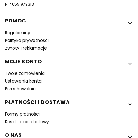
NIP 6551979313
Linki w stopce
POMOC
Regulaminy
Polityka prywatności
Zwroty i reklamacje
MOJE KONTO
Twoje zamówienia
Ustawienia konta
Przechowalnia
PŁATNOŚCI I DOSTAWA
Formy płatności
Koszt i czas dostawy
O NAS