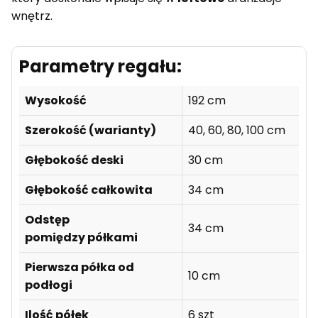
wnętrz.
Parametry regału:
Wysokość
192 cm
Szerokość (warianty)
40, 60, 80, 100 cm
Głębokość deski
30 cm
Głębokość całkowita
34 cm
Odstęp
34 cm
pomiędzy półkami
Pierwsza półka od
10 cm
podłogi
Ilość półek
6 szt