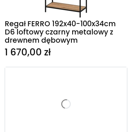
Regał FERRO 192x40-100x34cm
D6 loftowy czarny metalowy z
drewnem dębowym
1 670,00 zł
Wybierz wariant produktu:
Poszczególne warianty mogą różnić się ceną
*
Szerokość
Wybierz wariant
*
Wybarwienie desek dębowych
Wybierz wariant