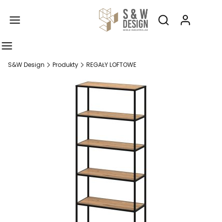
Produ
Otwórz wyszukiw
S&W Design
Produkty
REGAŁY LOFTOWE