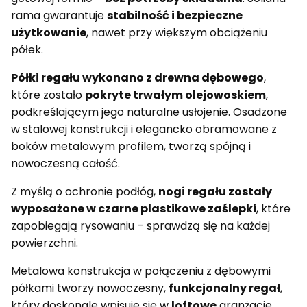
rama gwarantuje
stabilność i bezpieczne
użytkowanie
, nawet przy większym obciążeniu
półek.
Półki regału wykonano z drewna dębowego
,
które zostało
pokryte trwałym olejowoskiem
,
podkreślającym jego naturalne usłojenie. Osadzone
w stalowej konstrukcji i elegancko obramowane z
boków metalowym profilem, tworzą spójną i
nowoczesną całość.
Z myślą o ochronie podłóg,
nogi regału zostały
wyposażone w czarne plastikowe zaślepki
, które
zapobiegają rysowaniu – sprawdzą się na każdej
powierzchni.
Metalowa konstrukcja w połączeniu z dębowymi
półkami tworzy nowoczesny,
funkcjonalny regał
,
który doskonale wpisuje się w
loftowe
aranżacje