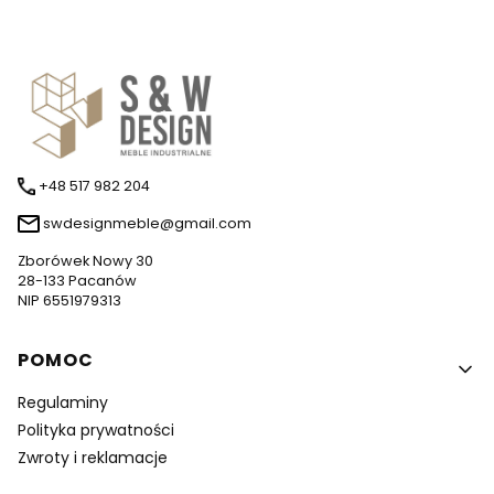
+48 517 982 204
swdesignmeble@gmail.com
Zborówek Nowy 30
28-133 Pacanów
NIP 6551979313
Linki w stopce
POMOC
Regulaminy
Polityka prywatności
Zwroty i reklamacje