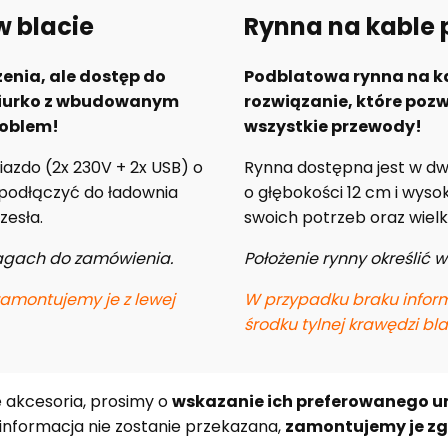
 blacie
Rynna na kable 
enia, ale dostęp do
Podblatowa rynna na ka
iurko z wbudowanym
rozwiązanie, które poz
roblem!
wszystkie przewody!
zdo (2x 230V + 2x USB) o
Rynna dostępna jest w dw
 podłączyć do ładownia
o głębokości 12 cm i wysok
zesła.
swoich potrzeb oraz wielk
wagach do zamówienia.
Położenie rynny określić
zamontujemy je z lewej
W przypadku braku inform
środku tylnej krawędzi bla
e akcesoria, prosimy o
wskazanie ich preferowanego u
a informacja nie zostanie przekazana,
zamontujemy je z