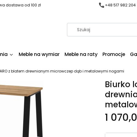
a dostawa od 100 zł
+48 517 982 204
nia
Meble na wymiar
Meble na raty
Promocje
Ga
CLARO z blatem drewnianym microwczep dąb i metalowymi nogami
Biurko 
drewni
metalo
1 070,0