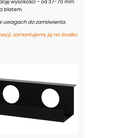
ulację wysokości – od 37-70 mm
a blatem.
l w uwagach do zamówienia.
acji, zamontujemy ją na środku