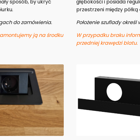
ały sposób, by ukryć
głębokości i posiada reg
iurku.
przestrzeni między półką 
wagach do zamówienia.
Położenie szuflady okreś
zamontujemy ją na środku
W przypadku braku inform
przedniej krawędzi blatu.