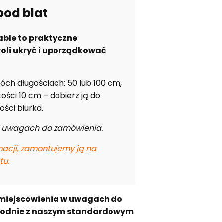
pod blat
ble to praktyczne
woli ukryć i uporządkować
óch długościach: 50 lub 100 cm,
ości 10 cm – dobierz ją do
ości biurka.
 w uwagach do zamówienia.
acji, zamontujemy ją na
tu.
miejscowienia w uwagach do
godnie z naszym standardowym