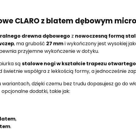
ftowe CLARO z blatem dębowym micr
ralnego drewna dębowego
z
nowoczesną formą stal
wczep
, ma grubość
27 mm
i wykończony jest wysokiej jak
apewnia przyjemne wykończenie w dotyku.
iurka są
stalowe nogi w kształcie trapezu otwartego
świetnie współgra z lekkością formy, a jednocześnie za
u wariantach, dzięki czemu bez trudu dopasujesz go do 
 opcjonalne dodatki, takie jak:
blatem
,
atem
.