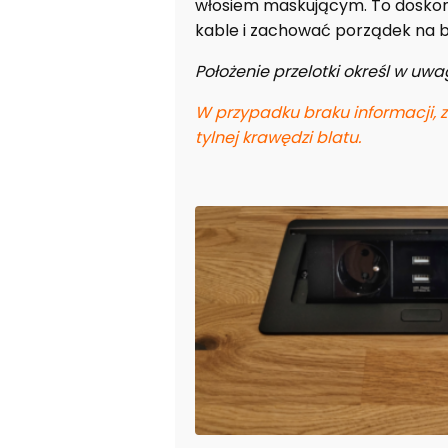
włosiem maskującym. To doskon
kable i zachować porządek na b
Położenie przelotki określ w u
W przypadku braku informacji, 
tylnej krawędzi blatu.