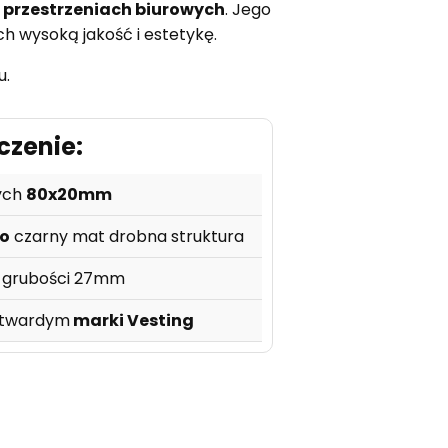
przestrzeniach biurowych
. Jego
h wysoką jakość i estetykę.
u.
czenie:
wych
80x20mm
o
czarny mat drobna struktura
grubości 27mm
twardym
marki
Vesting