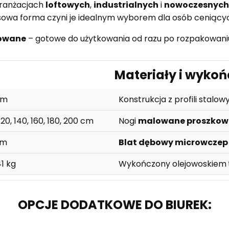
 aranżacjach
loftowych
,
industrialnych
i
nowoczesnych 
sowa forma czyni je idealnym wyborem dla osób ceniącyc
towane
– gotowe do użytkowania od razu po rozpakowani
Materiały i wykoń
cm
Konstrukcja z profili stalo
120, 140, 160, 180, 200 cm
Nogi
malowane proszkow
cm
Blat dębowy microwczep
1 kg
Wykończony olejowoskiem
OPCJE DODATKOWE DO BIUREK: