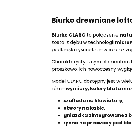
Biurko drewniane lo
Biurko CLARO
to połączenie
natu
został z dębu w technologii
micro
podkreśla rysunek drewna oraz z
Charakterystycznym elementem b
proszkowo. Ich nowoczesny wygląd 
Model CLARO dostępny jest w wiel
różne
wymiary, kolory blatu
oraz
szuflada na klawiaturę
,
otwory na kable
,
gniazdka zintegrowane z 
rynna na przewody pod bl