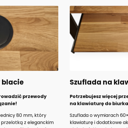
 blacie
Szuflada na kla
prowadzić przewody
Potrzebujesz więcej prz
ązanie!
na klawiaturę do biurka
rednicy 80 mm, który
Szuflada o wymiarach 60
przelotką z eleganckim
klawiaturę i dodatkowe ak