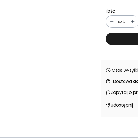
Ilość
szt.
Czas wysyłki
Dostawa
d
Zapytaj o p
Udostępnij