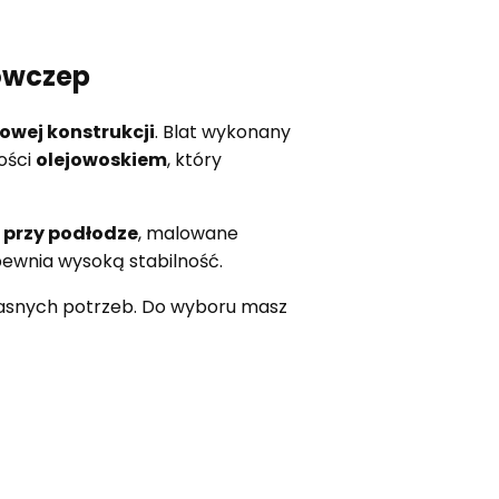
owczep
owej konstrukcji
. Blat wykonany
ości
olejowoskiem
, który
 przy podłodze
, malowane
pewnia wysoką stabilność.
własnych potrzeb. Do wyboru masz