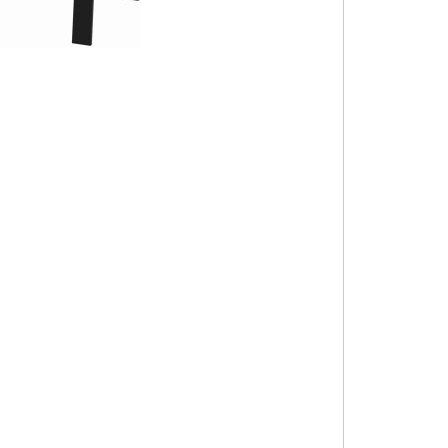
Wybierz wa
Poszczególn
*
Wymiar bla
Wybierz wa
*
Wybarwienie
Wybierz wa
Przelotka
Gniazdk
Szuflada 
Rynna na
Rynna na