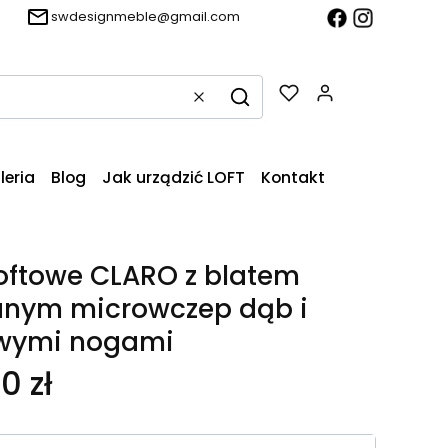
swdesignmeble@gmail.com
Produkty w k
Wyczyść
Szukaj
leria
Blog
Jak urządzić LOFT
Kontakt
loftowe CLARO z blatem
anym microwczep dąb i
wymi nogami
0 zł