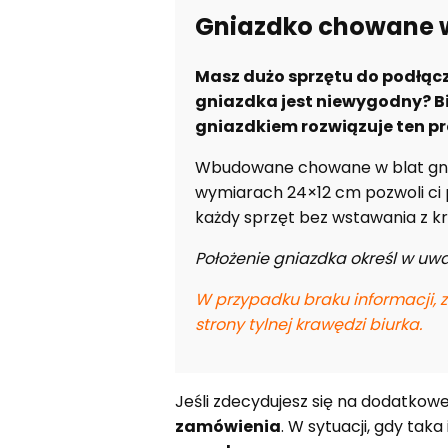
Gniazdko chowane w
Masz dużo sprzętu do podłącz
gniazdka jest niewygodny?
B
gniazdkiem
rozwiązuje ten p
Wbudowane chowane w blat gnia
wymiarach 24×12 cm pozwoli ci
każdy sprzęt bez wstawania z kr
Położenie gniazdka określ w u
W przypadku braku informacji, 
strony tylnej krawędzi biurka.
Jeśli zdecydujesz się na dodatkow
zamówienia
. W sytuacji, gdy tak