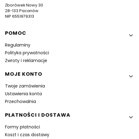
Zborówek Nowy 30
28-133 Pacanów
NIP 6551979313
Linki w stopce
POMOC
Regulaminy
Polityka prywatności
Zwroty i reklamacje
MOJE KONTO
Twoje zamówienia
Ustawienia konta
Przechowalnia
PŁATNOŚCI I DOSTAWA
Formy płatności
Koszt i czas dostawy