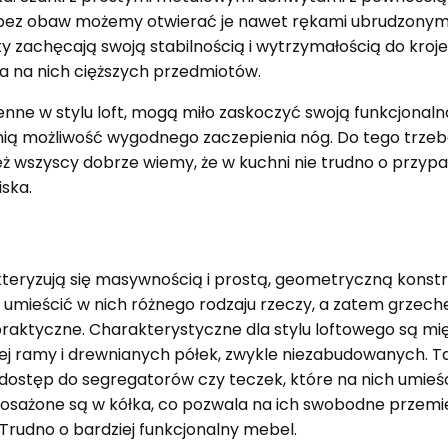
 bez obaw możemy otwierać je nawet rękami ubrudzonymi w
y zachęcają swoją stabilnością i wytrzymałością do kroje
 na nich cięższych przedmiotów.
enne w stylu loft, mogą miło zaskoczyć swoją funkcjonal
ą możliwość wygodnego zaczepienia nóg. Do tego trzeba
ież wszyscy dobrze wiemy, że w kuchni nie trudno o przy
iska.
teryzują się masywnością i prostą, geometryczną konstr
ą umieścić w nich różnego rodzaju rzeczy, a zatem grzec
praktyczne. Charakterystyczne dla stylu loftowego są mi
ej ramy i drewnianych półek, zwykle niezabudowanych. 
ostęp do segregatorów czy teczek, które na nich umieści
osażone są w kółka, co pozwala na ich swobodne przemie
Trudno o bardziej funkcjonalny mebel.