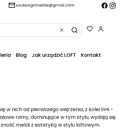
swdesignmeble@gmail.com
Produkty w k
Wyczyść
Szukaj
leria
Blog
Jak urządzić LOFT
Kontakt
 w nich od pierwszego wejrzenia, z kolei inni -
talowe ramy, dominujące w tym stylu, wydają się
yczność mebli z estetyką w stylu loftowym.