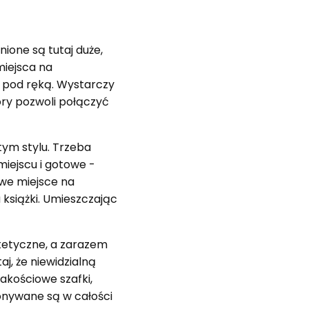
nione są tutaj duże,
miejsca na
e pod ręką. Wystarczy
tóry pozwoli połączyć
tym stylu. Trzeba
iejscu i gotowe -
we miejsce na
książki. Umieszczając
tetyczne, a zarazem
aj, że niewidzialną
akościowe szafki,
konywane są w całości