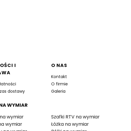
OŚCI I
O NAS
AWA
Kontakt
łatności
O firmie
czas dostawy
Galeria
 NA WYMIAR
 na wymiar
Szafki RTV na wymiar
 na wymiar
Łóżka na wymiar