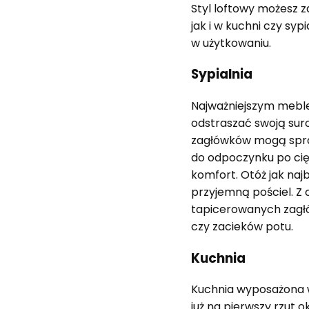
Styl loftowy możesz 
jak i w kuchni czy sy
w użytkowaniu.
Sypialnia
Najważniejszym meblem
odstraszać swoją sur
zagłówków mogą spraw
do odpoczynku po cięż
komfort. Otóż jak naj
przyjemną pościel. Z 
tapicerowanych zagłó
czy zacieków potu.
Kuchnia
Kuchnia wyposażona 
już na pierwszy rzut 