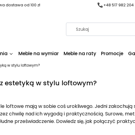
a dostawa od 100 zł
+48 517 982 204
nia
Meble na wymiar
Meble na raty
Promocje
Ga
tyką w stylu loftowym?
z estetyką w stylu loftowym?
e loftowe mają w sobie coś urokliwego. Jedni zakochują się
przez chwilę nad ich wygodą i praktycznością. Surowe, me
o złudne przeświadczenie. Dowiedz się, jak połączyć prakt