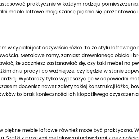
zastosować praktycznie w każdym rodzaju pomieszczenia.
pialni meble loftowe mają szansę pięknie się prezentować
 w sypialni jest oczywiście łóżko. To ze stylu loftowego
owością. Metalowe ramy, zamiast drewnianego obicia i 
iać, że zaczniesz zastanawiać się, czy taki mebel na p
kim dniu pracy i co ważniejsze, czy będzie w stanie zap
bardziej. Wystarczy tylko wyposażyć go w odpowiedni mat
czasem docenisz nawet zalety takiej konstrukcji łóżka, b
wków to brak konieczności ich kłopotliwego czyszczenia
w piękne meble loftowe również może być praktyczna. W
oka. Szafki z prostymi metalowymi uchwytami z pewnością