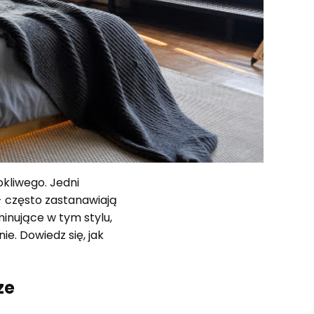
okliwego. Jedni
 - często zastanawiają
inujące w tym stylu,
ie. Dowiedz się, jak
ze