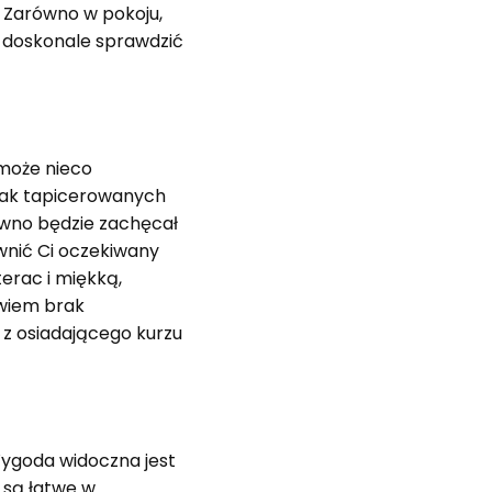
 Zarówno w pokoju,
 i doskonale sprawdzić
 może nieco
brak tapicerowanych
ewno będzie zachęcał
ewnić Ci oczekiwany
erac i miękką,
owiem brak
 z osiadającego kurzu
ygoda widoczna jest
 są łatwe w