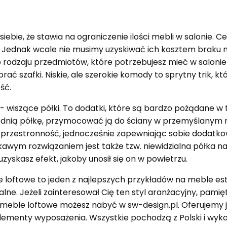
siebie, że stawia na ograniczenie ilości mebli w salonie. Ce
. Jednak wcale nie musimy uzyskiwać ich kosztem braku 
 rodzaju przedmiotów, które potrzebujesz mieć w saloni
rać szafki. Niskie, ale szerokie komody to sprytny trik, k
ść.
b - wiszące półki. To dodatki, które są bardzo pożądane w 
dnią półkę, przymocować ją do ściany w przemyślanym m
 przestronność, jednocześnie zapewniając sobie dodatko
awym rozwiązaniem jest także tzw. niewidzialna półka na 
 uzyskasz efekt, jakoby unosił się on w powietrzu.
loftowe to jeden z najlepszych przykładów na meble es
lne. Jeżeli zainteresował Cię ten styl aranżacyjny, pamięt
ne meble loftowe możesz nabyć w sw-design.pl. Oferujemy j
 elementy wyposażenia. Wszystkie pochodzą z Polski i wy