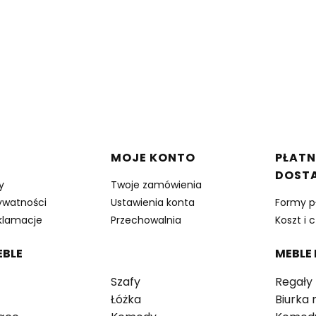
w stopce
MOJE KONTO
PŁATN
DOST
y
Twoje zamówienia
rywatności
Ustawienia konta
Formy p
eklamacje
Przechowalnia
Koszt i 
EBLE
MEBLE
Szafy
Regały
Łóżka
Biurka