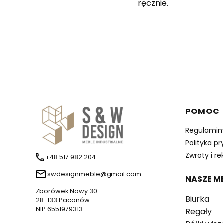
ręcznie.
Linki 
POMOC
Regulamin
Polityka p
Zwroty i r
+48 517 982 204
swdesignmeble@gmail.com
NASZE M
Zborówek Nowy 30
Biurka
28-133 Pacanów
NIP 6551979313
Regały