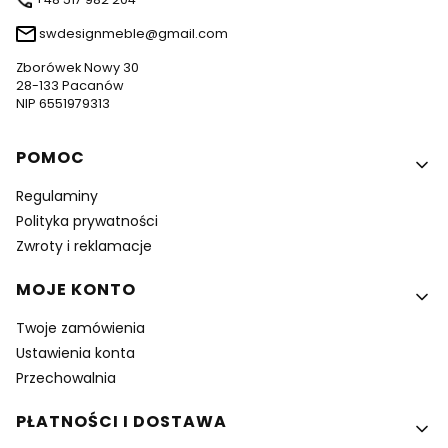
swdesignmeble@gmail.com
Zborówek Nowy 30
28-133 Pacanów
NIP 6551979313
Linki w stopce
POMOC
Regulaminy
Polityka prywatności
Zwroty i reklamacje
MOJE KONTO
Twoje zamówienia
Ustawienia konta
Przechowalnia
PŁATNOŚCI I DOSTAWA