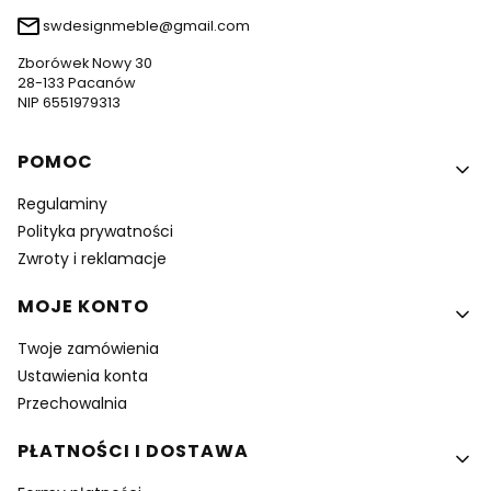
swdesignmeble@gmail.com
Zborówek Nowy 30
28-133 Pacanów
NIP 6551979313
Linki w stopce
POMOC
Regulaminy
Polityka prywatności
Zwroty i reklamacje
MOJE KONTO
Twoje zamówienia
Ustawienia konta
Przechowalnia
PŁATNOŚCI I DOSTAWA