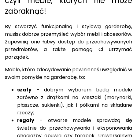
czyli meble, których nie może
zabraknąć!
By stworzyć funkcjonalną i stylową garderobę,
musisz dobrze przemyśleć wybór mebli i akcesoriów.
Zapewnią one łatwy dostęp do przechowywanych
przedmiotów, a także pomogą Ci utrzymać
porządek.
Meble, które zdecydowanie powinieneś uwzględnić w
swoim
pomyśle na garderobę
, to:
szafy
– dobrym wyborem będą modele
zarówno z
drążkami na wieszaki
(marynarki,
płaszcze
, sukienki), jak i
półkami
na składane
rzeczy;
regały
– otwarte modele sprawdzą się
świetnie do przechowywania i eksponowania
chociażby
obuwia
czy torebek. Uniwersalnym