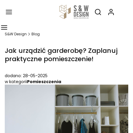
Produ
Otwórz wyszukiw
S&W Design
Blog
Jak urządzić garderobę? Zaplanuj
praktyczne pomieszczenie!
dodano: 28-05-2025
w kategorii
Pomieszczenia