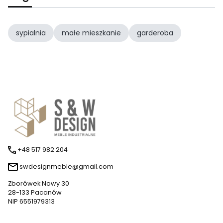
sypialnia
małe mieszkanie
garderoba
+48 517 982 204
swdesignmeble@gmail.com
Zborówek Nowy 30
28-133 Pacanów
NIP 6551979313