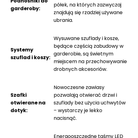
Podnośniki do
półek, na których zazwyczaj
garderoby:
znajdują się
rzadziej używane
ubrania
.
Wysuwane szuflady i kosze,
będące częścią
zabudowy
w
Systemy
garderobie, są świetnym
szuflad i
koszy
:
miejscem na przechowywanie
drobnych akcesoriów.
Nowoczesne zawiasy
Szafki
pozwalają otwierać drzwi i
otwierane na
szuflady bez użycia
uchwytów
dotyk:
– wystarczy je lekko
nacisnąć.
Energooszczędne taśmy LED