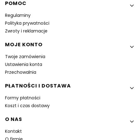
Linki w stopce
POMOC
Regulaminy
Polityka prywatności
Zwroty i reklamacje
MOJE KONTO
Twoje zamówienia
Ustawienia konta
Przechowalnia
PŁATNOŚCI I DOSTAWA
Formy płatności
Koszt i czas dostawy
O NAS
Kontakt
O firmie