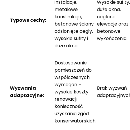
instalacje,
Wysokie sufity,
metalowe
duże okna,
konstrukcje,
ceglane
Typowe cechy:
betonowe ściany,
elewacje oraz
odsłonięte cegły,
betonowe
wysokie sufity i
wykończenia.
duże okna.
Dostosowanie
pomieszczeń do
współczesnych
wymagań –
Wyzwania
Brak wyzwań
wysokie koszty
adaptacyjne:
adaptacyjnych
renowacji,
konieczność
uzyskania zgód
konserwatorskich.