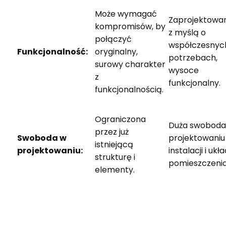
Może wymagać
Zaprojektowa
kompromisów, by
z myślą o
połączyć
współczesnyc
Funkcjonalność:
oryginalny,
potrzebach,
surowy charakter
wysoce
z
funkcjonalny.
funkcjonalnością.
Ograniczona
Duża swoboda
przez już
Swoboda w
projektowaniu
istniejącą
projektowaniu:
instalacji i ukł
strukturę i
pomieszczenia
elementy.