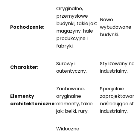
Oryginalne,
przemysłowe
Nowo
budynki, takie jak:
Pochodzenie:
wybudowane
magazyny, hale
budynki.
produkcyjne i
fabryki.
Surowy i
Stylizowany n
Charakter:
autentyczny.
industrialny.
Zachowane,
Specjalnie
Elementy
oryginalne
zaprojektowan
architektoniczne:
elementy, takie
naśladujące st
jak: belki, rury.
industrialny.
Widoczne