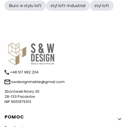
Biuro w stylu loft
styl loft-industrial
styl loft
+48 517 982 204
swdesignmeble@gmail.com
Zborówek Nowy 30
28-133 Pacanów
NIP 6551979313
Linki w stopce
POMOC